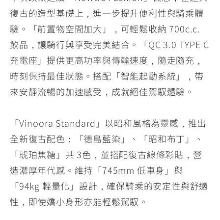
YZF-R3
NMAX
07
07
復古的造型基礎上，進一步提升便利性與騎乘體
Y-
251~549
150
550+
驗。「前置物空間加大」，可輕鬆收納 700c.c.
FORCE
FZ-X
AMT
飲品，讓騎行與享受完美結合。「QC 3.0 TYPE C
2.0
150
550+
充電座」提供更高功率與傳輸速度，隨走隨充，
YZF-R15
AUGUR
150
時刻保持最佳狀態。搭配「智能起動系統」，帶
150
150
MT-
MT-
來安靜流暢的加速感受，成就絕佳駕馭體驗。
RS NEO
03
15
125
251~549
150
「Vinoora Standard」以昭和風格為靈感，推出
全新復古配色：「德島藍染」、「昭和布丁」、
「琥珀焦糖」共 3色，並搭配復古線條彩貼，營
造濃厚年代感。維持「745mm 低車身」與
「94kg 輕量化」設計，確保騎乘的安定性與舒適
性，即使嬌小身形亦能輕鬆駕馭。