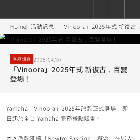
Home
活動訊息
「Vinoora」2025年式 新復古
CUXiE
追蹤愛車
依風格
依風格
依排氣量
依排氣量
2.5 kw
Super
Hyper
Sport
2025/04/07
產品訊息
Premium
Sport
Fashion
Adventure
Family
Sport
Naked
Heritage
「Vinoora」2025年式 新復古，百變
YZF-R9
TMAX
CYGNUS
MT-
Limi
MT-
BW'S
XSR
AXIS
我的愛車
瀏覽紀錄
登場 !
XR
09
09
700
Z /
550+
550+
125
125
Y-
Zii
150
550+
550+
AMT
125
Yamaha「Vinoora」2025年改款正式登場，即
YZF-R7
XMAX
Vinoora
PW50
550+
日起於全台 Yamaha 服務據點販售。
CYGNUS
XSR
251~549
550+
125
50
X
155
JOG
MT-
MT-
125
150
125
本次改款延續「Newtro Fashion」概念，在迷人