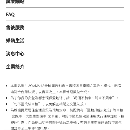
試乘網站
FAQ
售後服務
樂騎生活
消息中心
企業簡介
本網站圖片為YAMAHA全球廣告影像。實際販售車輛之車色、樣式、配備
均符合台灣法規，以實車為主。本影像經數位合成。
為了你我的安全及響應環保愛地球，請 “喝酒不騎車、騎車不飆車”。
“勿不當改裝車輛”，以免觸犯相關之交通法規。
為維護民眾居住生活品質及環境安寧，請配備有「運動/競技模式」等車輛
(含跑車、大型重型機車)之車主，勿於市區及住宅區使用或行使急加速、拉
轉速行為，而高輸出功率會製造噪音之車輛，亦請車主盡量避免於市區夜
間21時至上午7時間行駛。