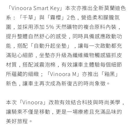
「Vinoora Smart Key」本次亦推出全新莫蘭迪色
系：「千草」與「霧櫻」2色，營造柔和朦朧氛
圍，並採用添加 5% 天然礦物的複合原料內裝，
提升整體自然舒心的感受，同時具備感應啟動功
能，搭配「自動升起坐墊」，讓每一次啟動都充
滿貼心細節，坐墊亦升級為纖維織物觸感貓抓皮
材質，搭配減震泡棉，有效讓車主體驗每個細節
所蘊藏的細緻；「Vinoora M」亦推出「釉黑」
新色，讓車主再次成為新復古的時尚象徵。
本次「Vinoora」改款有效結合科技與時尚美學，
讓騎乘不僅是移動，更是一場療癒且充滿品味的
美好旅程。