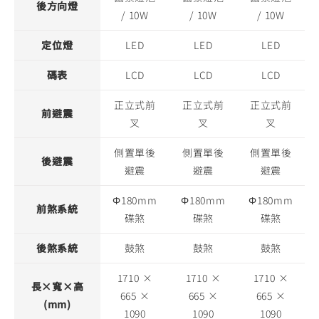
後方向燈
/ 10W
/ 10W
/ 10W
定位燈
LED
LED
LED
碼表
LCD
LCD
LCD
正立式前
正立式前
正立式前
前避震
叉
叉
叉
側置單後
側置單後
側置單後
後避震
避震
避震
避震
Φ180mm
Φ180mm
Φ180mm
前煞系統
碟煞
碟煞
碟煞
後煞系統
鼓煞
鼓煞
鼓煞
1710 ×
1710 ×
1710 ×
長×寬×高
665 ×
665 ×
665 ×
(mm)
1090
1090
1090