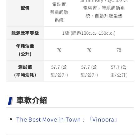
Smart Key、QC 3.0 充
電裝置
配備
電裝置、智能起動系
智能起動
統、自動升起坐墊
系統
能源效率等級
1級 (超過100c.c.~150c.c.)
年耗油量
78
78
78
(公升)
測試值
57.7 (公
57.7 (公
57.7 (公
(平均油耗)
里/公升)
里/公升)
里/公升)
車款介紹
The Best Move in Town：「Vinoora」