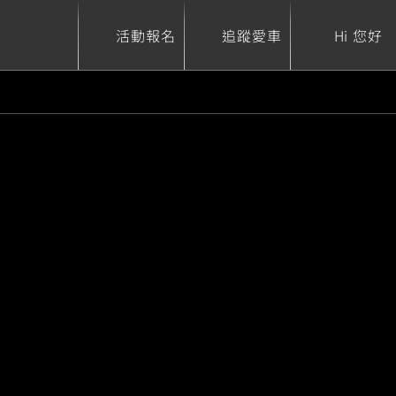
活動報名
追蹤愛車
Hi 您好
ure
Sport Heritage
Family
S
XSR 700
AXIS Z / Zii
550+
125
0
XSR 155
JOG
150
125