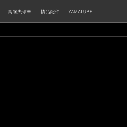
高爾夫球車
精品配件
YAMALUBE
依風格
依風格
依排氣量
依排氣量
CUXiE
2.5 kw
Sport
Hyper Naked
Fashion
Advent
GNUS XR
MT-09 Y-AMT
Limi
MT-09
BW'
我的愛車
瀏覽紀錄
150
550+
125
550+
125
GNUS X
MT-07 Y-AMT
Vinoora
MT-07
PW5
125
550+
125
550+
50