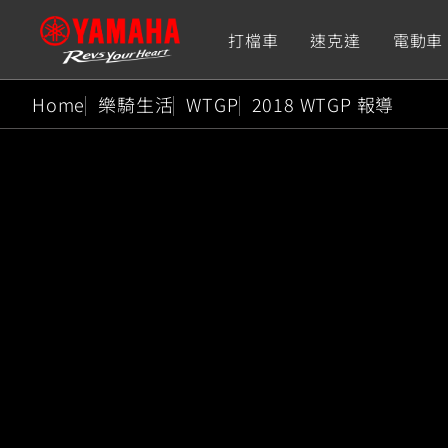
打檔車
速克達
電動車
Home
樂騎生活
WTGP
2018 WTGP 報導
追蹤愛車
Premium
Super Sport
TMAX
YZF-R9
CY
550+
550+
XMAX
YZF-R7
CY
251~549
550+