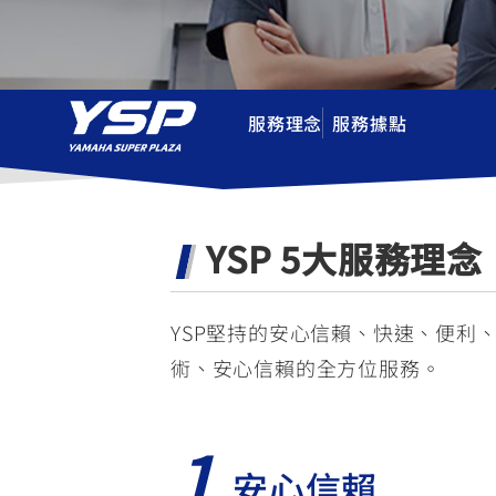
NMAX
YZF-R3
FO
150
251~549
服務理念
服務據點
AUGUR
YZF-R15
150
150
YSP 5大服務理念
YSP堅持的安心信賴、快速、便利
術、安心信賴的全方位服務。
1
安心信賴