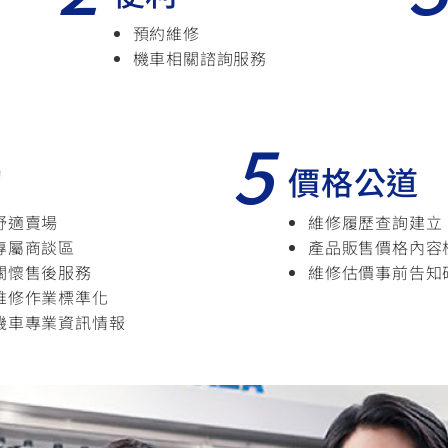
預約維修
機車相關諮詢服務
5
切
價格公道
舒適賣場
維修履歷查詢建立
專屬商談區
產品販售價格內容
關懷售後服務
維修估價事前告知
維修作業標準化
機車專業資訊情報