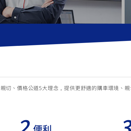
RCE 2.0
MT-03
MT-15
150
251~549
150
RS NEO
125
、親切、價格公道5大理念，提供更舒適的購車環境、
2
便利