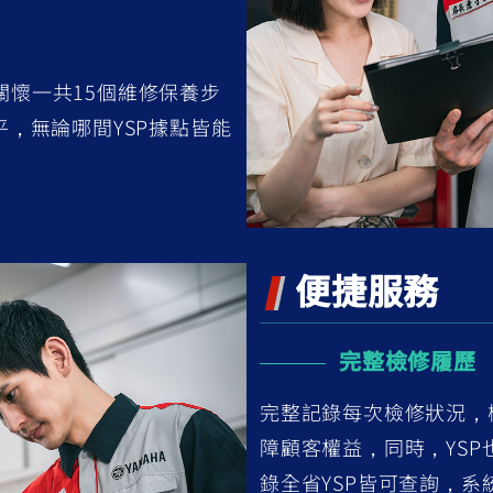
關懷一共15個維修保養步
平，無論哪間YSP據點皆能
便捷服務
完整檢修履歷
完整記錄每次檢修狀況，
障顧客權益，同時，YS
錄全省YSP皆可查詢，