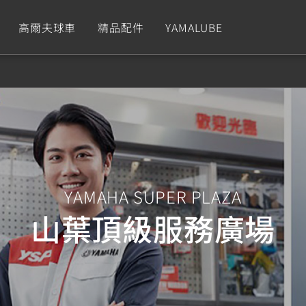
高爾夫球車
精品配件
YAMALUBE
依風格
依風格
依排氣量
依排氣量
CUXiE
2.5 kw
Sport
Hyper Naked
Fashion
Advent
GNUS XR
MT-09 Y-AMT
Limi
MT-09
BW'
我的愛車
瀏覽紀錄
150
550+
125
550+
125
YAMAHA SUPER PLAZA
山葉頂級服務廣場
GNUS X
MT-07 Y-AMT
Vinoora
MT-07
PW5
125
550+
125
550+
50