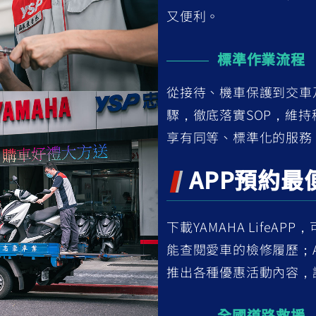
又便利。
標準作業流程
從接待、機車保護到交車
驟，徹底落實SOP，維持
享有同等、標準化的服務
APP預約最
下載YAMAHA LifeA
能查閱愛車的檢修履歷；
推出各種優惠活動內容，
全國道路救援