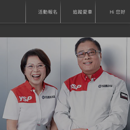
活動報名
追蹤愛車
Hi 您好
ure
Sport Heritage
Family
S
XSR 700
AXIS Z / Zii
550+
125
0
XSR 155
JOG
150
125