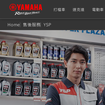
打檔車
速克達
電動車
Home
售後服務
YSP
追蹤愛車
Premium
Super Sport
TMAX
YZF-R9
CY
550+
550+
XMAX
YZF-R7
CY
251~549
550+