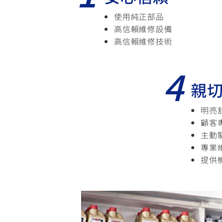
使用純正部品
高信賴維修設備
高信賴維修技術
4
親
明亮
顧客
主動
專業
提供