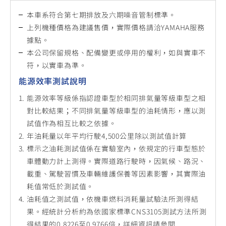
本車系符合第七期排放及六期噪音管制標準。
上列機種價格為建議售價，實際價格請洽YAMAHA服務
據點。
本公司保留規格、配備變更或停用的權利，如與實車不
符，以實車為準。
能源效率測試說明
能源效率等級係指認證車型於相同排氣量等級車型之相
對比較結果；不同排氣量等級車型的油耗情形，應以測
試值作為相互比較之依據。
年油耗量以年平均行駛4,500公里除以測試值計算
標示之油耗測試值係在實驗室內，依規定的行車型態於
車體動力計上測得。實際道路行駛時，因氣候、路況、
載重、駕駛習慣及車輛維護保養等因素影響，其實際油
耗值常低於測試值。
油耗值之測試值，依機車燃料消耗量試驗法所測得結
果。經統計分析約為依國家標準CNS3105測試方法所測
得結果的0.8226至0.9766倍，詳細資訊請參閱