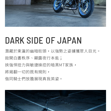
YZF-R3
NMAX
07
07
Y-
251~549
150
550+
FORCE
FZ-X
AMT
2.0
150
550+
YZF-R15
AUGUR
150
DARK SIDE OF JAPAN
150
150
MT-
MT-
潛藏於東瀛的幽暗街頭，以強勢之姿擄獲眾人目光。
RS NEO
03
15
拋開白晝秩序、顯露夜行本能；
125
251~549
150
挾強悍扭力與敏捷操控的暗黑MT家族，
將揭翻一切的既有規則，
偕同騎士們放膽展現真我英姿。