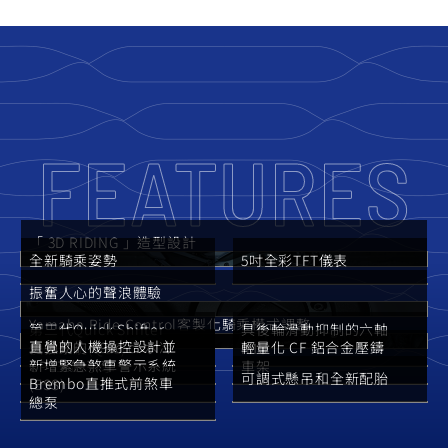
FEATURES
「 3D RIDING 」造型設計
全新騎乘姿勢
5吋全彩TFT儀表
振奮人心的聲浪體驗
Yamaha Ride Control客製化騎乘模式調整
第三代Quick Shifter
具後輪滑動抑制的六軸
直覺的人機操控設計並
更強勁的 890c.c. 水冷
輕量化 CF 鋁合金壓鑄
快排系統(QSS)
IMU
新增緊急煞車警示系統
CP3三缸引擎
車架
可調式懸吊和全新配胎
Brembo直推式前煞車
(ESS)
總泵