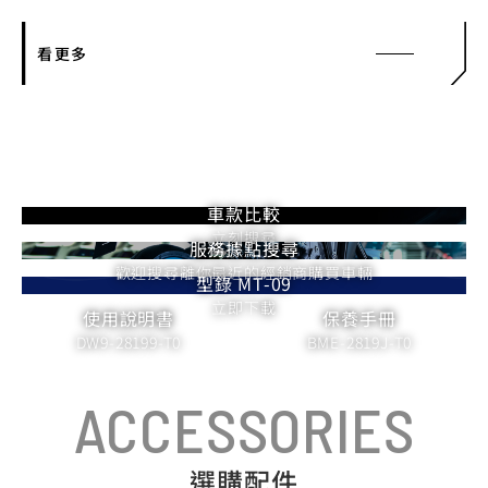
看更多
車款比較
立刻搜尋
服務據點搜尋
歡迎搜尋離你最近的經銷商購買車輛
型錄 MT-09
立即下載
使用說明書
保養手冊
DW9-28199-T0
BME-2819J-T0
ACCESSORIES
選購配件