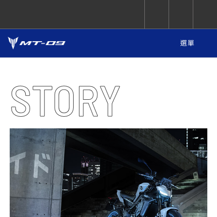
選單
CUXiE
追蹤愛車
依風格
依風格
依排氣量
依排氣量
2.5 kw
STORY
Super
Hyper
Sport
Premium
Sport
Fashion
Adventure
Family
Sport
Naked
Heritage
YZF-R9
TMAX
CYGNUS
MT-
Limi
MT-
BW'S
XSR
AXIS
我的愛車
瀏覽紀錄
XR
09
09
700
Z /
550+
550+
125
125
Y-
Zii
150
550+
550+
AMT
125
YZF-R7
XMAX
Vinoora
PW50
550+
CYGNUS
XSR
251~549
550+
125
50
X
155
JOG
MT-
MT-
125
150
125