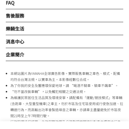
FAQ
售後服務
樂騎生活
消息中心
企業簡介
本網站圖片為YAMAHA全球廣告影像。實際販售車輛之車色、樣式、配備
均符合台灣法規，以實車為主。本影像經數位合成。
為了你我的安全及響應環保愛地球，請 “喝酒不騎車、騎車不飆車”。
“勿不當改裝車輛”，以免觸犯相關之交通法規。
為維護民眾居住生活品質及環境安寧，請配備有「運動/競技模式」等車輛
(含跑車、大型重型機車)之車主，勿於市區及住宅區使用或行使急加速、拉
轉速行為，而高輸出功率會製造噪音之車輛，亦請車主盡量避免於市區夜
間21時至上午7時間行駛。
行政院環境保護署、內政部警政署及公路監理機關將針對車主擾寧之行為
及製造噪音之車輛加強取締，以維護民眾生活安寧。