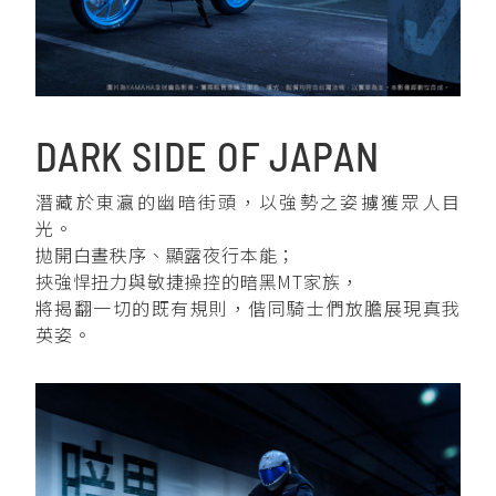
YZF-R3
NMAX
07
07
Y-
251~549
150
550+
FORCE
FZ-X
AMT
2.0
150
550+
YZF-R15
AUGUR
150
DARK SIDE OF JAPAN
150
150
潛藏於東瀛的幽暗街頭，以強勢之姿擄獲眾人目
MT-
MT-
光。
RS NEO
03
15
拋開白晝秩序、顯露夜行本能；
125
251~549
150
挾強悍扭力與敏捷操控的暗黑MT家族，
將揭翻一切的既有規則，偕同騎士們放膽展現真我
英姿。