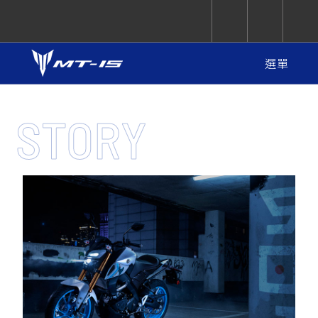
選單
CUXiE
追蹤愛車
依風格
依風格
依排氣量
依排氣量
2.5 kw
品牌故事
STORY
特點
Super
Hyper
Sport
顏色
Premium
Sport
Fashion
Adventure
Family
Sport
Naked
Heritage
購買資訊
選購配件
YZF-R9
TMAX
CYGNUS
MT-
Limi
MT-
BW'S
XSR
AXIS
我的愛車
瀏覽紀錄
規格
XR
09
09
700
Z /
550+
550+
125
125
圖集
Y-
Zii
150
550+
550+
AMT
125
YZF-R7
XMAX
Vinoora
PW50
550+
CYGNUS
XSR
251~549
550+
125
50
X
155
JOG
MT-
MT-
125
150
125