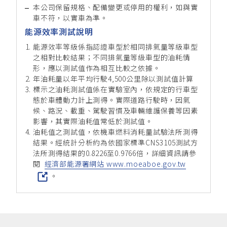
本公司保留規格、配備變更或停用的權利，如與實
車不符，以實車為準。
能源效率測試說明
能源效率等級係指認證車型於相同排氣量等級車型
之相對比較結果；不同排氣量等級車型的油耗情
形，應以測試值作為相互比較之依據。
年油耗量以年平均行駛4,500公里除以測試值計算
標示之油耗測試值係在實驗室內，依規定的行車型
態於車體動力計上測得。實際道路行駛時，因氣
候、路況、載重、駕駛習慣及車輛維護保養等因素
影響，其實際油耗值常低於測試值。
油耗值之測試值，依機車燃料消耗量試驗法所測得
結果。經統計分析約為依國家標準CNS3105測試方
法所測得結果的0.8226至0.9766倍，詳細資訊請參
閱
經濟部能源署網站 www.moeaboe.gov.tw
。