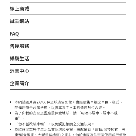
線上商城
試乘網站
FAQ
售後服務
樂騎生活
消息中心
企業簡介
本網站圖片為YAMAHA全球廣告影像。實際販售車輛之車色、樣式、
配備均符合台灣法規，以實車為主。本影像經數位合成。
為了你我的安全及響應環保愛地球，請 “喝酒不騎車、騎車不飆
車”。
“勿不當改裝車輛”，以免觸犯相關之交通法規。
為維護民眾居住生活品質及環境安寧，請配備有「運動/競技模式」等
車輛(含跑車、大型重型機車)之車主，勿於市區及住宅區使用或行使急