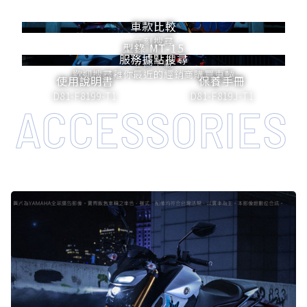
車款比較
立刻搜尋
型錄 MT-15
服務據點搜尋
立即下載
歡迎搜尋離你最近的經銷商購買車輛
使用說明書
保養手冊
D81-F8199-T1
D81-F819J-T1
ACCESSORIES