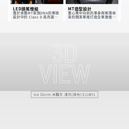
LED頭尾燈組
MT造型設計
置於承襲MT家族DNA的車頭
重心集中向前的車身與俐落收
設計中的 Class D 高亮度
束的簡潔車尾打造全車激進的
LED 頭燈組，搭配簡潔的
視覺感受；遊走油箱的肌肉線
LED尾燈完整融入俐落的車身
條，除了外型更讓騎士能自由
線條，在闇夜中劃出不容忽視
切換至侵略性的前傾騎姿。
的光軌。
Ice Storm 冰霜灰 淺灰(消光) E11BY1