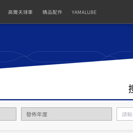
高爾夫球車
精品配件
YAMALUBE
依風格
依風格
依排氣量
依排氣量
CUXiE
2.5 kw
Sport
Hyper Naked
Fashion
Advent
GNUS XR
MT-09 Y-AMT
Limi
MT-09
BW'
我的愛車
瀏覽紀錄
150
550+
125
550+
125
GNUS X
MT-07 Y-AMT
Vinoora
MT-07
PW5
125
550+
125
550+
50