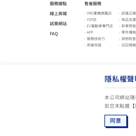
服務據點
售後服務
線上商城
YMS重機旗艦店
認識正廠
YSP店
商品支援
試乘網站
EV電動車專門店
新車問卷
APP
零件價格
FAQ
服務技術力
貨物稅查
原廠保證
召回情報
隱私權聲
本公司網站隱
若您末點選【
使用版權說明
隱私權政策
交通安全入口網
同意
☏ 免付費客服專線: 0800-631-680
✉ 聯繫客
每週一 ~ 五 08:00~12:10 / 13:00~16:40