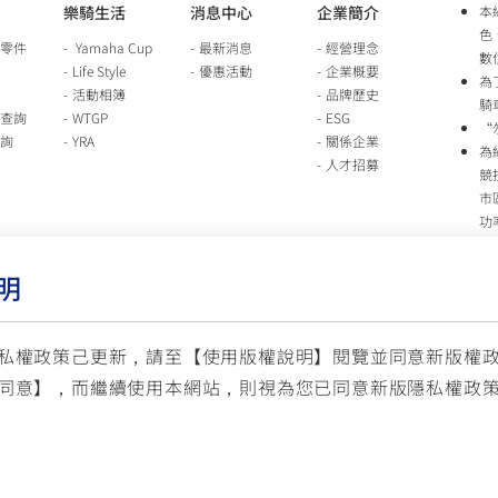
樂騎生活
消息中心
企業簡介
本
色
零件
Yamaha Cup
最新消息
經營理念
數
Life Style
優惠活動
企業概要
為
活動相簿
品牌歷史
騎
查詢
WTGP
ESG
“
詢
YRA
關係企業
為
人才招募
競
市
功
時
行
明
車
生
台
私權政策己更新，請至【
使用版權說明
】閱覽並同意新版權
同意】，而繼續使用本網站，則視為您已同意新版隱私權政
服
© YAMAHA M
(國定假日與公司假日除外)