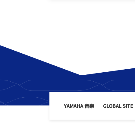
NMAX
YZF-R3
FO
150
251~549
AUGUR
YZF-R15
150
150
YAMAHA 音樂
GLOBAL SITE