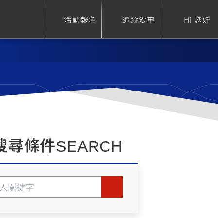
活動報名
追蹤愛車
Hi 您好
ure
Sport Heritage
Family
S
XSR 700
AXIS Z / Zii
550+
125
搜尋條件
SEARCH
0
XSR 155
JOG
150
125