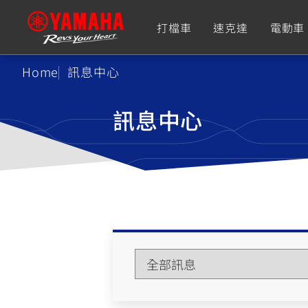
打檔車
速克達
電動車
Home
訊息中心
追蹤愛車
訊息中心
Premium
Super Sport
TMAX
YZF-R9
CY
550+
550+
XMAX
YZF-R7
CY
251~549
550+