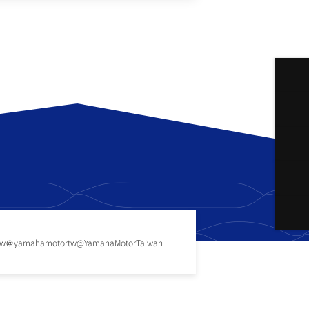
FZ-X
150
tw
＠yamahamotortw
@YamahaMotorTaiwan