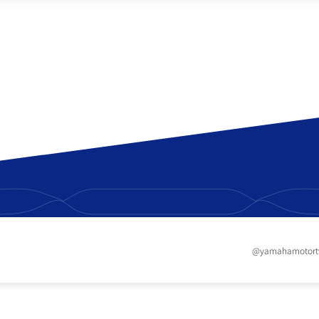
RCE 2.0
MT-03
MT-15
150
251~549
150
RS NEO
125
@yamahamotor