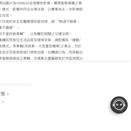
網站圖片為YAMAHA全球廣告影像。實際販售車輛之車
、樣式、配備均符合台灣法規，以實車為主。本影像經
位合成。
了你我的安全及響應環保愛地球，請 “喝酒不騎車、
車不飆車”。
勿不當改裝車輛”，以免觸犯相關之交通法規。
維護民眾居住生活品質及環境安寧，請配備有「運動/
技模式」等車輛(含跑車、大型重型機車)之車主，勿於
區及住宅區使用或行使急加速、拉轉速行為，而高輸出
率會製造噪音之車輛，亦請車主盡量避免於市區夜間21
至上午7時間行駛。
政院環境保護署、內政部警政署及公路監理機關將針對
主擾寧之行為及製造噪音之車輛加強取締，以維護民眾
活安寧。
灣山葉機車 關心您
政策。
策。
OTOR TAIWAN CO., LTD. All Rights Reserved.