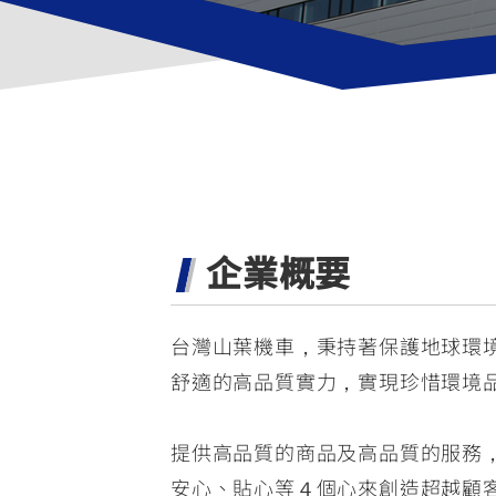
NMAX
YZF-R3
FO
150
251~549
AUGUR
YZF-R15
150
150
企業概要
台灣山葉機車，秉持著保護地球環
舒適的高品質實力，實現珍惜環境
提供高品質的商品及高品質的服務
安心、貼心等４個心來創造超越顧