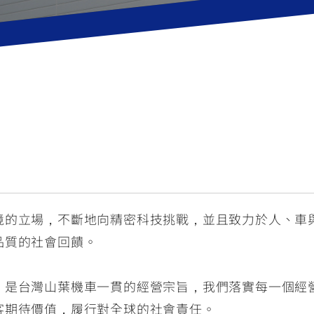
RCE 2.0
MT-03
MT-15
150
251~549
150
RS NEO
125
境的立場，不斷地向精密科技挑戰，並且致力於人、車
品質的社會回饋。
，是台灣山葉機車一貫的經營宗旨，我們落實每一個經
客期待價值，履行對全球的社會責任。