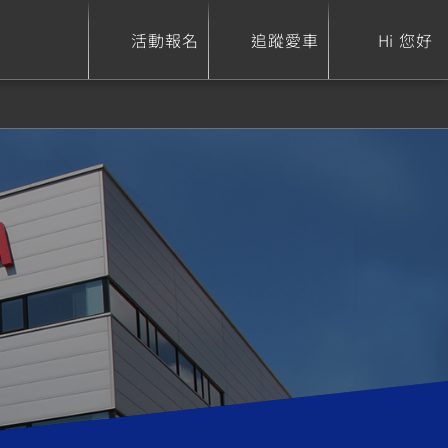
活動報名
追蹤愛車
Hi 您好
ure
Sport Heritage
Family
S
XSR 700
AXIS Z / Zii
550+
125
0
XSR 155
JOG
150
125