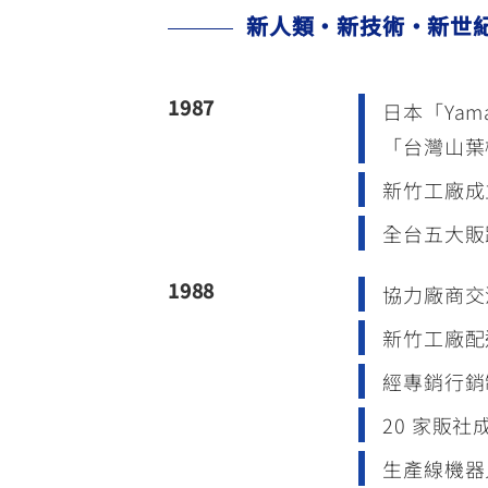
新人類·新技術·新世
1987
日本「Ya
「台灣山葉
新竹工廠成
全台五大販
1988
協力廠商交
新竹工廠配
經專銷行銷
20 家販社
生產線機器