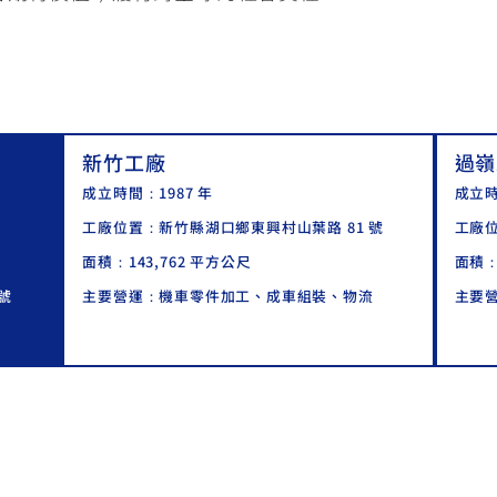
新竹工廠
過嶺
成立時間：1987 年
成立時
工廠位置：
新竹縣湖口鄉東興村山葉路 81 號
工廠
面積：143,762 平方公尺
面積：
號
主要營運：機車零件加工、成車組裝、物流
主要