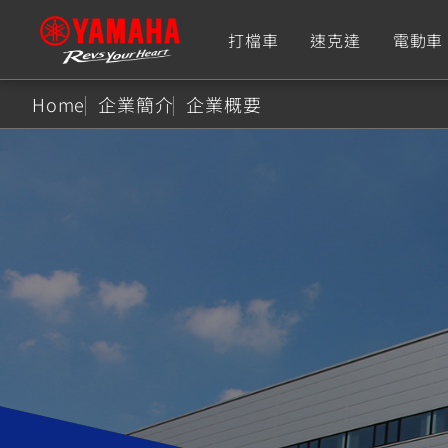
打檔車
速克達
電動車
Home
企業簡介
企業概要
追蹤愛車
Premium
Super Sport
TMAX
YZF-R9
CY
550+
550+
XMAX
YZF-R7
CY
251~549
550+