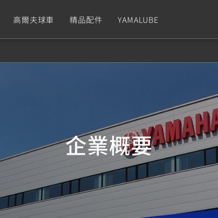
高爾夫球車
精品配件
YAMALUBE
依風格
依風格
依排氣量
依排氣量
CUXiE
2.5 kw
Sport
Hyper Naked
Fashion
Advent
GNUS XR
MT-09 Y-AMT
Limi
MT-09
BW'
我的愛車
瀏覽紀錄
150
550+
125
550+
125
企業概要
GNUS X
MT-07 Y-AMT
Vinoora
MT-07
PW5
125
550+
125
550+
50