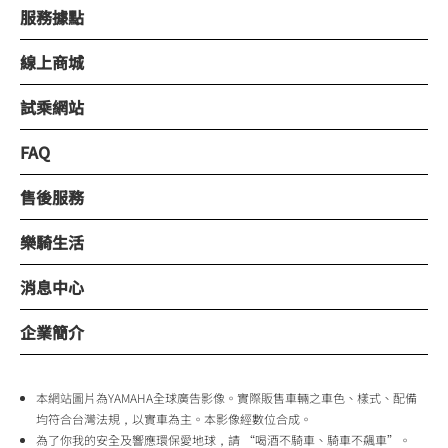
服務據點
線上商城
試乘網站
FAQ
售後服務
樂騎生活
消息中心
企業簡介
本網站圖片為YAMAHA全球廣告影像。實際販售車輛之車色、樣式、配備
均符合台灣法規，以實車為主。本影像經數位合成。
為了你我的安全及響應環保愛地球，請 “喝酒不騎車、騎車不飆車”。