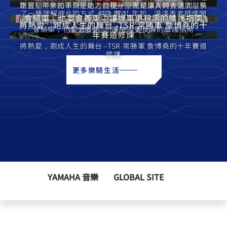
跑景點、參加車聚，她才發現，原來騎車真的會讓人越騎
學習，帶來的不只是能力的提升，而是讓人與人之間，多
了一種理解彼此的方式。 自 2001 年起，湯淺香老師便開
越上癮！
會騎車，也要會養車｜讓機車更長壽的維護指南
始在台灣山葉教授日文，陪伴同仁從零基礎開始，一步步
將熱愛，跑成人生的舞台 -TSR 常勝軍 詹博堯的十
會騎車，也要會養車 ｜ 讓機車更長壽的維護指南
建立起更自然的日文能力。
年賽道修煉
將熱愛，跑成人生的舞台 -TSR 常勝軍 詹博堯的十年賽道
修煉
更多樂騎生活
YAMAHA 音樂
GLOBAL SITE