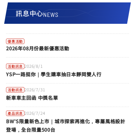
YZF-R3
NMAX
07
07
訊息中心
Y-
251~549
150
NEWS
550+
FORCE
FZ-X
AMT
2.0
150
550+
YZF-R15
AUGUR
150
優惠活動
150
150
2026年08月份最新優惠活動
MT-
MT-
RS NEO
03
15
2026/8/1
活動訊息
125
251~549
150
YSP一路挺你｜學生購車抽日本靜岡雙人行
2026/7/31
活動訊息
新車車主回函 中獎名單
2026/7/24
產品訊息
BW'S限量新色上市｜城市探索再進化，專屬風格設計
登場，全台限量500台