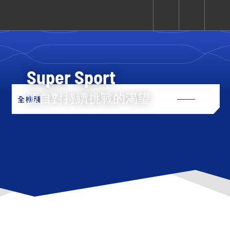
CUXiE
追蹤愛車
依風格
依風格
依排氣量
依排氣量
2.5 kw
Super Sport
Super
Hyper
Sport
源自對持續挑戰的渴望
全機種
Premium
Sport
Fashion
Adventure
Family
Sport
Naked
Heritage
YZF-R9
TMAX
CYGNUS
MT-
Limi
MT-
BW'S
XSR
AXIS
我的愛車
瀏覽紀錄
XR
09
09
700
Z /
550+
550+
125
125
Y-
Zii
150
550+
550+
AMT
125
YZF-R7
XMAX
Vinoora
PW50
550+
CYGNUS
XSR
251~549
550+
125
50
X
155
JOG
MT-
MT-
125
150
125