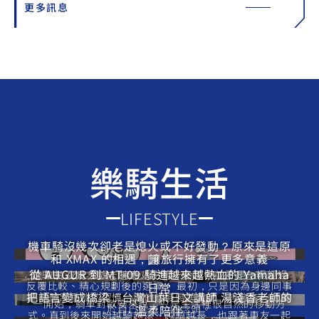
更多訊息
樂騎生活
LIFESTYLE
機車騎沒幾次卻老是熄火或不好發動？原來是這原
和 XMAX 的相遇，讓旅行擁有了更多意義
因！
從 AUGUR 到 MT-09 騎進越來越熱血的 Yamaha
對車主 ZZH 來說，擁有人生第一台重機並不是一場經過
機車騎沒幾次卻老是熄火或不好發動？原來是這原因！
反覆比較、精心規劃後的選擇。 最初，只是因為身邊同事
日常
把語言變成橋梁：台灣山葉日文講師 湯淺香老師的
都有騎乘重機的習慣，讓他也慢慢萌生了「想擁有一台屬
一開始，騎車對歐安來說，只是生活裡很自然的移動方
於自己的車」的念頭。
溫柔陪伴
式。直到後來開始越騎越遠、越騎越長，也跟著車友一起