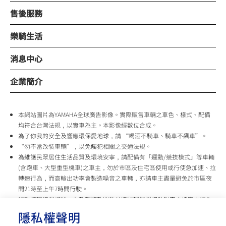
售後服務
樂騎生活
消息中心
企業簡介
本網站圖片為YAMAHA全球廣告影像。實際販售車輛之車色、樣式、配備
均符合台灣法規，以實車為主。本影像經數位合成。
為了你我的安全及響應環保愛地球，請 “喝酒不騎車、騎車不飆車”。
“勿不當改裝車輛”，以免觸犯相關之交通法規。
為維護民眾居住生活品質及環境安寧，請配備有「運動/競技模式」等車輛
(含跑車、大型重型機車)之車主，勿於市區及住宅區使用或行使急加速、拉
轉速行為，而高輸出功率會製造噪音之車輛，亦請車主盡量避免於市區夜
間21時至上午7時間行駛。
行政院環境保護署、內政部警政署及公路監理機關將針對車主擾寧之行為
及製造噪音之車輛加強取締，以維護民眾生活安寧。
隱私權聲明
台灣山葉機車 關心您