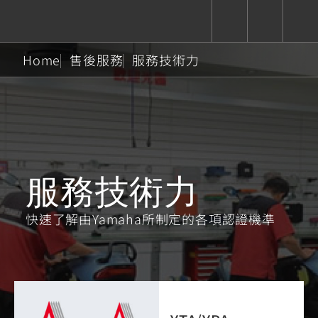
Home
售後服務
服務技術力
CUXiE
追蹤愛車
依風格
依風格
依排氣量
依排氣量
2.5 kw
Super
Hyper
Sport
Premium
Sport
Fashion
Adventure
Family
Sport
Naked
Heritage
YZF-R9
TMAX
CYGNUS
MT-
Limi
MT-
BW'S
XSR
AXIS
我的愛車
瀏覽紀錄
服務技術力
XR
09
09
700
Z /
550+
550+
125
125
Y-
Zii
150
550+
550+
快速了解由Yamaha所制定的各項認證機準
AMT
125
YZF-R7
XMAX
Vinoora
PW50
550+
CYGNUS
XSR
251~549
550+
125
50
X
155
JOG
MT-
MT-
125
150
125