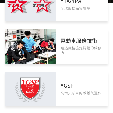
YTA/YPA
YZF-R3
NMAX
07
07
全球服務品質標準
Y-
251~549
150
550+
FORCE
FZ-X
AMT
2.0
150
550+
YZF-R15
AUGUR
150
150
150
電動車服務技術
MT-
MT-
通過嚴格檢定認證的維修
RS NEO
03
15
店
125
251~549
150
YGSP
高爾夫球車的維護與運作