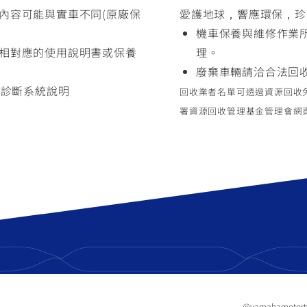
內容可能與實車不同(原廠保
愛護地球，響應環保，珍
機車保養與維修作業
相對應的使用說明書或保養
理。
廢棄車輛請洽合法回
s)車上診斷系統說明
回收業者名單可透過資源回收免費服
署資源回收管理基金管理會網頁 https
@yamahamotor