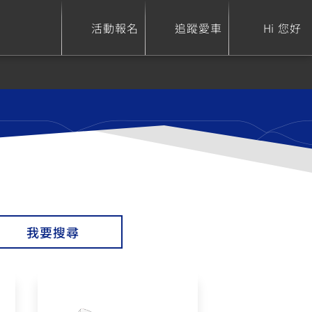
活動報名
追蹤愛車
Hi 您好
ure
Sport Heritage
Family
S
XSR 700
AXIS Z / Zii
550+
125
我要搜尋
0
XSR 155
JOG
150
125