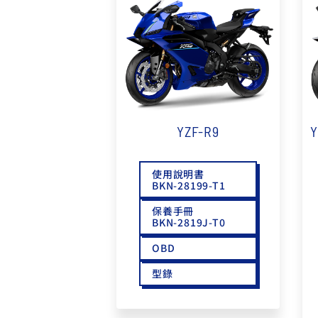
NMAX
YZF-R3
FO
150
251~549
AUGUR
YZF-R15
150
150
YZF-R9
Y
使用說明書
BKN-28199-T1
保養手冊
BKN-2819J-T0
OBD
型錄