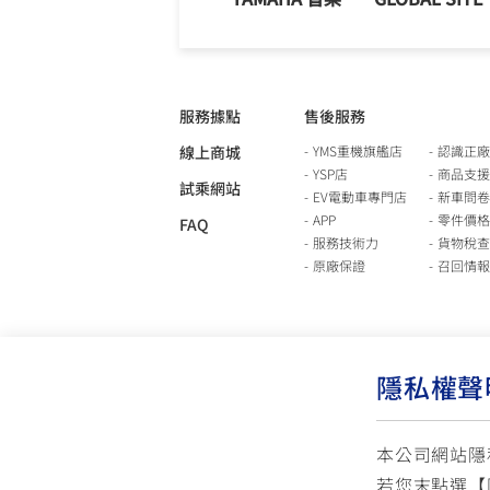
服務據點
售後服務
線上商城
YMS重機旗艦店
認識正廠
YSP店
商品支援
試乘網站
EV電動車專門店
新車問卷
APP
零件價格
FAQ
服務技術力
貨物稅查
原廠保證
召回情報
隱私權聲
本公司網站隱
若您末點選【