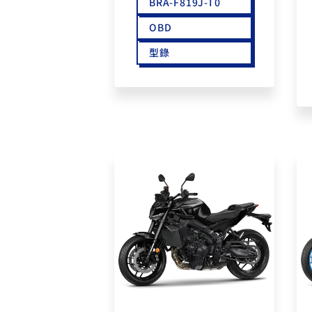
BRA-F819J-T0
OBD
型錄