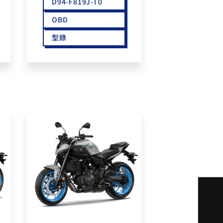
D94-F819J-T0
OBD
型錄