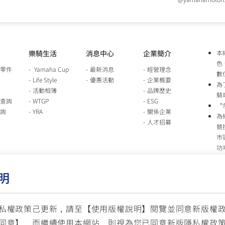
樂騎生活
消息中心
企業簡介
本
色
零件
Yamaha Cup
最新消息
經營理念
數
Life Style
優惠活動
企業概要
為
活動相簿
品牌歷史
騎
查詢
WTGP
ESG
“
詢
YRA
關係企業
為
人才招募
競
市
功
時
行
明
車
生
台
私權政策己更新，請至【
使用版權說明
】閱覽並同意新版權
同意】，而繼續使用本網站，則視為您已同意新版隱私權政