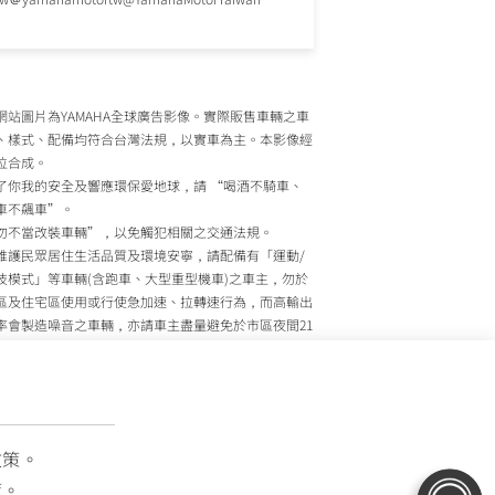
網站圖片為YAMAHA全球廣告影像。實際販售車輛之車
、樣式、配備均符合台灣法規，以實車為主。本影像經
位合成。
了你我的安全及響應環保愛地球，請 “喝酒不騎車、
車不飆車”。
勿不當改裝車輛”，以免觸犯相關之交通法規。
維護民眾居住生活品質及環境安寧，請配備有「運動/
技模式」等車輛(含跑車、大型重型機車)之車主，勿於
區及住宅區使用或行使急加速、拉轉速行為，而高輸出
率會製造噪音之車輛，亦請車主盡量避免於市區夜間21
至上午7時間行駛。
政院環境保護署、內政部警政署及公路監理機關將針對
主擾寧之行為及製造噪音之車輛加強取締，以維護民眾
活安寧。
灣山葉機車 關心您
政策。
策。