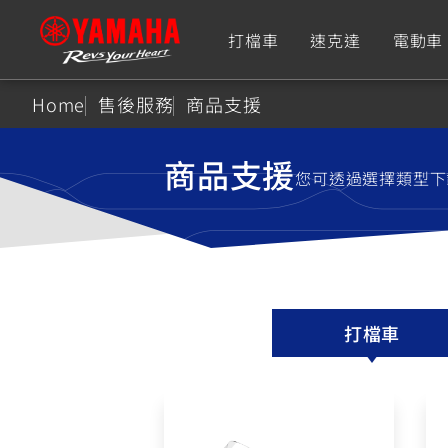
打檔車
速克達
電動車
Home
售後服務
商品支援
追蹤愛車
商品支援
您可透過選擇類型下
Premium
Super Sport
TMAX
YZF-R9
CY
550+
550+
打檔車
XMAX
YZF-R7
CY
251~549
550+