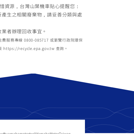
惜資源，台灣山葉機車貼心提醒您：
所產生之相關廢棄物，請妥善分類與處
收業者辦理回收事宜。
務專線 0800-085717 或瀏覽行政院環保
://recycle.epa.gov.tw 查詢。
tw
＠yamahamotortw
@YamahaMotorTaiwan