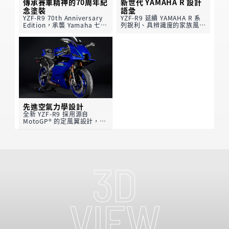
傳承賽車精神的70周年紀
新世代 YAMAHA R 設計
念塗裝
語彙
YZF-R9 70th Anniversary
YZF-R9 延續 YAMAHA R 系
Edition，承襲 Yamaha 七十
列銳利、具辨識度的家族風
年賽車精神與技術傳承，向品
格，配備招牌 M 形進氣口與
牌自 1955 年創立以來的榮耀
尾翼，並導入斜列式 LED 定
歷程致敬。經典白紅 Speed
位燈與全新世代的空氣力學設
Block 紀念塗裝、金色
計。
Yamaha 音叉標誌，以及專
源自 MotoGP® 靈感的功能性
屬 70th Anniversary
前定風翼進一步提升下壓力與
Edition 銘牌，巧妙融入
高速穩定性，展現純正賽道血
YZF-R9 充滿張力的新世代 R
統。YZF-R9 象徵 R 系列造型
系列造型語彙之中，並結合更
語彙的嶄新進化，外觀充滿張
具侵略感的空氣力學線條與賽
力，純粹賽道靈魂一眼即現。
道化細節，在傳統與革新之間
先進空氣力學設計
取得恰到好處的平衡，展現
全新 YZF-R9 採用源自
Yamaha 對性能、美學與賽
MotoGP® 的定風翼設計，能
道精神始終如一的堅持。
有效提升下壓力，讓前輪更穩
定貼地，同時將風阻降至最
低。極致流線的新一代 R 系
列外觀造型，使其成為
YAMAHA有史以來空氣力學表
現最優異的車款之一。