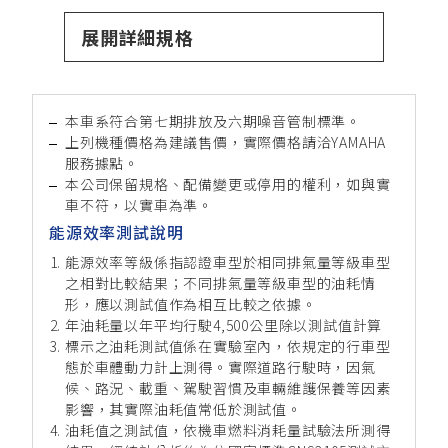
展開詳細規格
本車系符合第七期排放及六期噪音管制標準。
上列機種價格為建議售價，實際價格請洽YAMAHA
服務據點。
本公司保留規格、配備變更或停用的權利，如與實
車不符，以實車為準。
能源效率測試說明
能源效率等級係指認證車型於相同排氣量等級車型
之相對比較結果；不同排氣量等級車型的油耗情
形，應以測試值作為相互比較之依據。
年油耗量以年平均行駛4,500公里除以測試值計算
標示之油耗測試值係在實驗室內，依規定的行車型
態於車體動力計上測得。實際道路行駛時，因氣
候、路況、載重、駕駛習慣及車輛維護保養等因素
影響，其實際油耗值常低於測試值。
油耗值之測試值，依機車燃料消耗量試驗法所測得