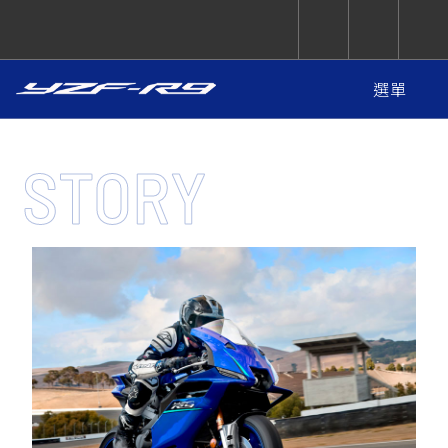
選單
CUXiE
追蹤愛車
依風格
依風格
依排氣量
依排氣量
2.5 kw
品牌故事
STORY
特點
Super
Hyper
Sport
顏色
Premium
Sport
Fashion
Adventure
Family
Sport
Naked
Heritage
購買資訊
選購配件
YZF-R9
TMAX
CYGNUS
MT-
Limi
MT-
BW'S
XSR
AXIS
我的愛車
瀏覽紀錄
規格
XR
09
09
700
Z /
550+
550+
125
125
圖集
Y-
Zii
150
550+
550+
AMT
125
YZF-R7
XMAX
Vinoora
PW50
550+
CYGNUS
XSR
251~549
550+
125
50
X
155
JOG
MT-
MT-
125
150
125