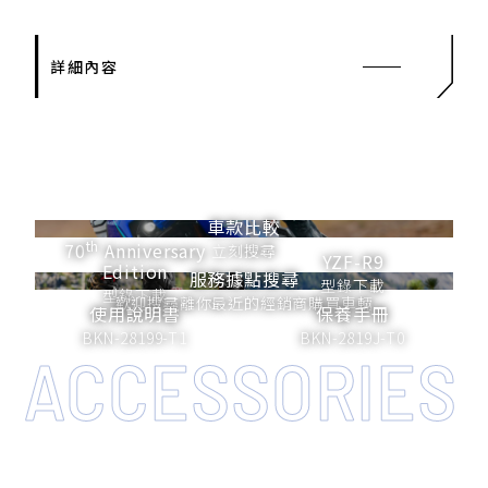
詳細內容
車款比較
th
70
Anniversary
立刻搜尋
YZF-R9
Edition
服務據點搜尋
型錄下載
型錄下載
歡迎搜尋離你最近的經銷商購買車輛
使用說明書
保養手冊
BKN-28199-T1
BKN-2819J-T0
ACCESSORIES