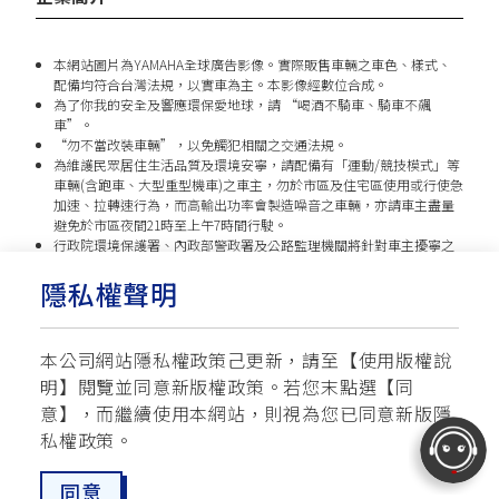
本網站圖片為YAMAHA全球廣告影像。實際販售車輛之車色、樣式、
配備均符合台灣法規，以實車為主。本影像經數位合成。
為了你我的安全及響應環保愛地球，請 “喝酒不騎車、騎車不飆
車”。
“勿不當改裝車輛”，以免觸犯相關之交通法規。
為維護民眾居住生活品質及環境安寧，請配備有「運動/競技模式」等
車輛(含跑車、大型重型機車)之車主，勿於市區及住宅區使用或行使急
加速、拉轉速行為，而高輸出功率會製造噪音之車輛，亦請車主盡量
避免於市區夜間21時至上午7時間行駛。
行政院環境保護署、內政部警政署及公路監理機關將針對車主擾寧之
行為及製造噪音之車輛加強取締，以維護民眾生活安寧。
隱私權聲明
台灣山葉機車 關心您
本公司網站隱私權政策己更新，請至【
使用版權說
使用版權說明
隱私權政策
交通安全入口網
明
】閱覽並同意新版權政策。
若您末點選【同
✉ 聯繫客服
☏ 免付費客服專線: 0800-631-680
意】，而繼續使用本網站，則視為您已同意新版隱
每週一 ~ 五 08:00~12:10 / 13:00~16:40(國定假日與公司假日除外)
© YAMAHA MOTOR TAIWAN CO., LTD. All Rights Reserved.
私權政策。
同意