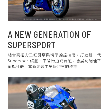
YZF-R3
NMAX
07
07
Y-
251~549
150
550+
FORCE
FZ-X
AMT
2.0
150
550+
YZF-R15
AUGUR
150
A NEW GENERATION OF
150
150
SUPERSPORT
MT-
MT-
RS NEO
03
15
結合高扭力三缸引擎與精準操控技術，打造新一代
125
251~549
150
Supersport旗艦。不論街道或賽道，皆展現絕佳平
衡與性能，重新定義中量級跑車的標竿。