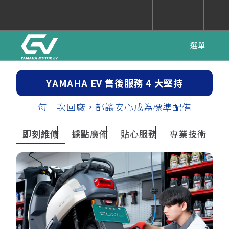
選單
CUXiE
追蹤愛車
依風格
依風格
依排氣量
依排氣量
2.5 kw
YAMAHA EV 售後服務 4 大堅持
Super
Hyper
Sport
Premium
Sport
Fashion
Adventure
Family
每一次回廠，都讓安心成為標準配備
Sport
Naked
Heritage
YZF-R9
TMAX
CYGNUS
MT-
Limi
MT-
BW'S
XSR
AXIS
我的愛車
瀏覽紀錄
即刻維修
據點廣佈
貼心服務
專業技術
XR
09
09
700
Z /
550+
550+
125
125
Y-
Zii
150
550+
550+
AMT
125
YZF-R7
XMAX
Vinoora
PW50
550+
CYGNUS
XSR
251~549
550+
125
50
X
155
JOG
MT-
MT-
125
150
125