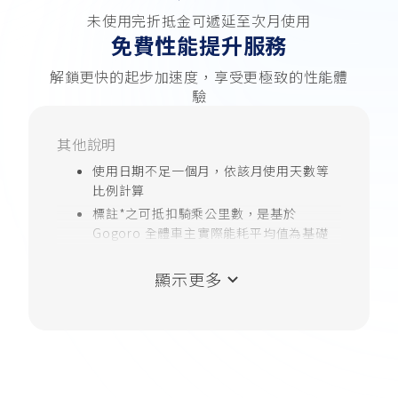
未使用完折抵金可遞延至次月使用
免費性能提升服務
解鎖更快的起步加速度，享受更極致的性能體
驗
其他說明
使用日期不足一個月，依該月使用天數等
比例計算
標註*之可抵扣騎乘公里數，是基於
Gogoro 全體車主實際能耗平均值為基礎
計算，實際狀況可能因為車種、騎行模式
與使用習慣不同而有所區別， 試算公式詳
顯示更多
見 Gogoro Network® 網站：支援服務 / 常
見問題
每日通勤，係以每個月週一至週五約 20 個
工作通勤日為估算基準