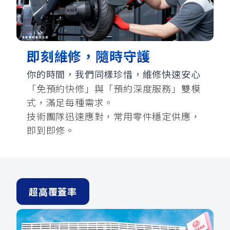
YZF-R3
NMAX
07
07
Y-
251~549
150
550+
FORCE
FZ-X
AMT
2.0
150
即刻維修，隨時守護
550+
YZF-R15
AUGUR
150
你的時間，我們同樣珍惜，維修快速安心
150
150
「免預約快修」與「預約深度服務」雙模
MT-
MT-
式，滿足每種需求。
RS NEO
03
15
技術團隊迅速應對，常用零件穩定供應，
125
251~549
150
即到即修。
超高覆蓋率