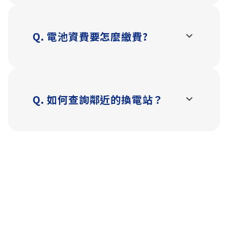
•電池即使關機仍會耗電，避免過放需
至少每 30 天交換一次或充滿電。
•長時間不使用車輛，可向 Gogoro
Q.
電池資費要怎麼繳費?
Network 申請 合約暫停或終止。
A.
Gogoro Network 提供多元付款方式：
•車輛若過戶或報廢，電池合約需依規
•ATM 轉帳
定辦理移轉。
•線上信用卡（App／官網登入）
•Apple Pay（iOS App）
•台新銀行臨櫃繳款
Q.
如何查詢鄰近的換電站？
•自動轉帳（信用卡／帳戶）
A.
可透過 Gogoro Network App 地圖 查
•便利商店繳款
詢:
*未繳帳單將合併於最新一期顯示，詳細
•綠點站：電池充足，建議優先前往。
規範以 Gogoro Network 公告為準。
•黑點站：站點繁忙，部分電池充電中