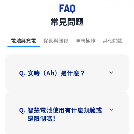
FAQ
常見問題
電池與充電
保養與維修
車輛操作
其他問題
Q.
安時（Ah）是什麼？
A.
安培小時（Ah）是電池容量單位，目前
智慧電池皆通過 SGS 認證。
依 2021 年主流 PBGN 車主平均能耗換
算：
單電池車款：每 Ah 約可行駛 1.4 公里。
Q.
智慧電池使用有什麼規範或
雙電池車款：每 Ah 約可行駛 1.1 公里。
是限制嗎?
*實際續航仍受 載重、坡道、胎壓、氣
A.
•交車時須完成 Gogoro Network 電池
溫、動力模式 等影響。
合約開通，並依手冊與合約規範使用。