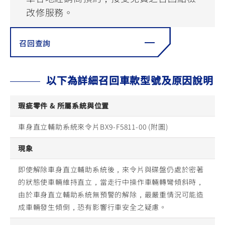
YZF-R3
NMAX
07
07
改修服務。
Y-
251~549
150
550+
FORCE
FZ-X
AMT
召回查詢
2.0
150
550+
YZF-R15
AUGUR
150
150
150
以下為詳細召回車款型號及原因說明
MT-
MT-
RS NEO
03
15
瑕疵零件 & 所屬系統與位置
125
251~549
150
車身直立輔助系統來令片BX9-F5811-00 (附圖)
現象
即使解除車身直立輔助系統後，來令片與碟盤仍處於密著
的狀態使車輛維持直立，當走行中操作車輛轉彎傾斜時，
由於車身直立輔助系統無預警的解除，最嚴重情況可能造
成車輛發生傾倒，恐有影響行車安全之疑慮。