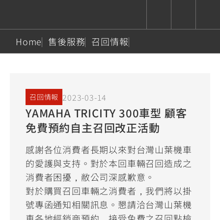
Home
售後服務
召回情報
CUXiE
追蹤愛車
依風格
依風格
依排氣量
依排氣量
2.5 kw
Super
Hyper
Sport
Premium
Sport
Fashion
Adventure
Family
2023-03-14
召回情報
Sport
Naked
Heritage
YAMAHA TRICITY 300車型 顧客
YZF-R9
TMAX
CYGNUS
MT-
Limi
MT-
BW'S
XSR
AXIS
我的愛車
瀏覽紀錄
免費預約自主召回改正活動
XR
09
09
700
Z /
550+
550+
125
125
Y-
Zii
150
550+
550+
感謝各位消費者長期以來對台灣山葉機車
AMT
125
的愛護與支持。對於本回車輛召回造成之
YZF-R7
XMAX
Vinoora
PW50
550+
消費者困擾，敝公司深感歉意。
CYGNUS
XSR
251~549
550+
125
50
對於購買召回車輛之消費者，我們將以掛
X
155
JOG
號專函通知相關訊息。懇請洽台灣山葉機
MT-
MT-
125
150
125
車各地經銷商預約，接受免費之召回點檢