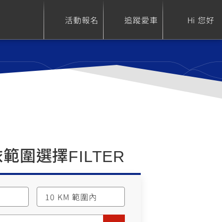
活動報名
追蹤愛車
Hi 您好
ure
Sport Heritage
Family
S
XSR 700
AXIS Z / Zii
550+
125
依範圍選擇
FILTER
0
XSR 155
JOG
150
125
10 KM 範圍內