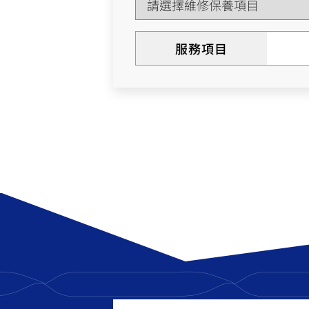
NMAX
YZF-R3
FO
150
251~549
服務項目
AUGUR
YZF-R15
150
150