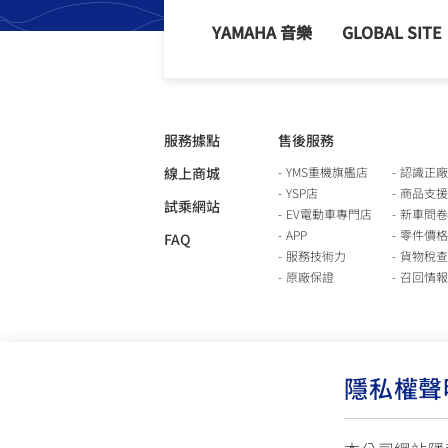
YAMAHA 音樂
GLOBAL SITE
服務據點
售後服務
線上商城
YMS重機旗艦店
認識正廠
YSP店
商品支援
試乘網站
EV電動車專門店
新車問卷
APP
零件價格
FAQ
服務技術力
貨物稅查
原廠保證
召回情報
隱私權聲