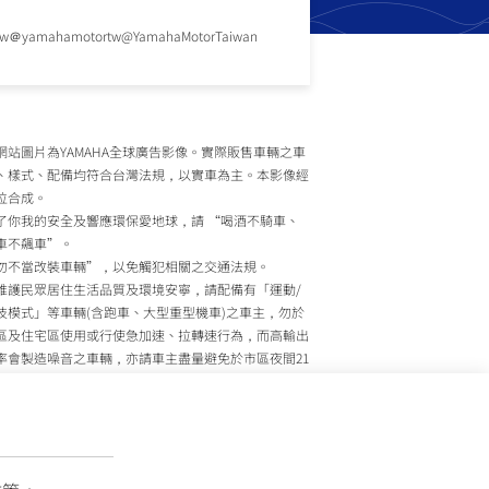
tw
＠yamahamotortw
@YamahaMotorTaiwan
網站圖片為YAMAHA全球廣告影像。實際販售車輛之車
、樣式、配備均符合台灣法規，以實車為主。本影像經
位合成。
了你我的安全及響應環保愛地球，請 “喝酒不騎車、
車不飆車”。
勿不當改裝車輛”，以免觸犯相關之交通法規。
維護民眾居住生活品質及環境安寧，請配備有「運動/
技模式」等車輛(含跑車、大型重型機車)之車主，勿於
區及住宅區使用或行使急加速、拉轉速行為，而高輸出
率會製造噪音之車輛，亦請車主盡量避免於市區夜間21
至上午7時間行駛。
政院環境保護署、內政部警政署及公路監理機關將針對
主擾寧之行為及製造噪音之車輛加強取締，以維護民眾
活安寧。
灣山葉機車 關心您