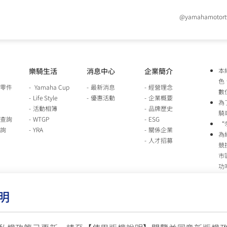
@yamahamotor
樂騎生活
消息中心
企業簡介
本
色
零件
Yamaha Cup
最新消息
經營理念
數
Life Style
優惠活動
企業概要
為
活動相簿
品牌歷史
騎
查詢
WTGP
ESG
“
詢
YRA
關係企業
為
人才招募
競
市
功
時
行
明
車
生
台