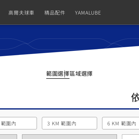
高爾夫球車
精品配件
YAMALUBE
依風格
依風格
依排氣量
依排氣量
CUXiE
2.5 kw
Sport
Hyper Naked
Fashion
Advent
範圍選擇
區域選擇
GNUS XR
MT-09 Y-AMT
Limi
MT-09
BW'
我的愛車
瀏覽紀錄
150
550+
125
550+
125
GNUS X
MT-07 Y-AMT
Vinoora
MT-07
PW5
125
550+
125
550+
50
M 範圍內
3 KM 範圍內
6 KM 範圍內