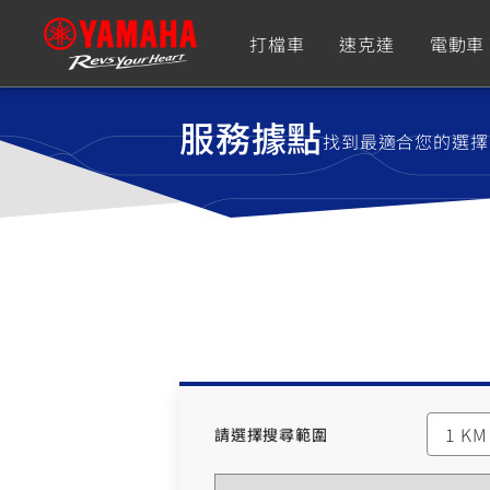
打檔車
速克達
電動車
追蹤愛車
服務據點
找到最適合您的選擇
Premium
Super Sport
TMAX
YZF-R9
CY
550+
550+
XMAX
YZF-R7
CY
251~549
550+
1 K
請選擇搜尋範圍