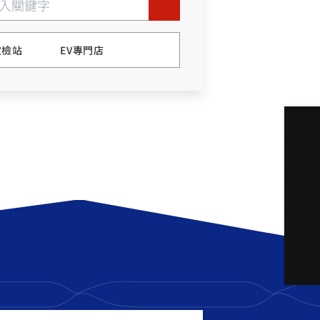
FZ-X
150
定檢站
EV專門店