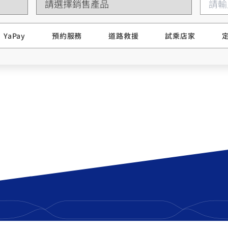
RCE 2.0
MT-03
MT-15
150
251~549
150
YaPay
預約服務
道路救援
試乘店家
RS NEO
125