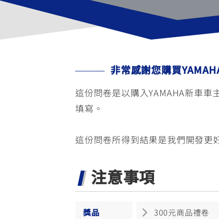
NMAX
YZF-R3
FO
150
251~549
AUGUR
YZF-R15
非常感謝您購買YAMA
150
150
這份問卷是以購入YAMAHA新車
填寫。
這份問卷所得到結果是我們開發更
注意事項
獎品
300元商品禮卷