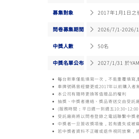
募集對象
2017年1月1日
問卷募集期間
2026/7/1-2026/
中獎人數
50名
中獎名單公布
2027/1/31 於
毎台新車僅能填寫一次，不能重覆填寫,
車牌號碼曾經變更或2017年以前購入
本公司有隨時更換等值贈品的權利
抽獎、中獎者連絡、獎品寄送交由受託廠商開陽
(服務時間：平日週一到週五10:30~12:00，13
受託廠商將以問卷登錄之電話聯繫中獎
中獎者一旦簽收獎項後，若有遺失或被
若中獎者資料不正確或退件視同放棄，