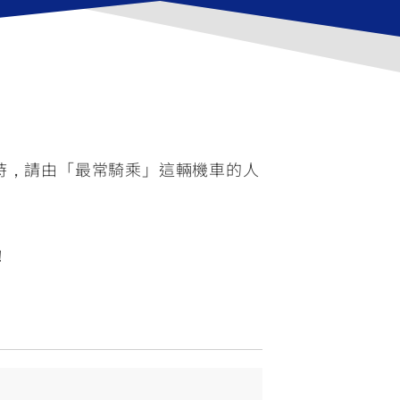
FZ-X
150
用時，請由「最常騎乘」這輛機車的人
！