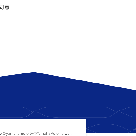
同意
tw
＠yamahamotortw
@YamahaMotorTaiwan