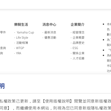
樂騎生活
消息中心
企業簡介
本
色
零件
Yamaha Cup
最新消息
經營理念
數
Life Style
優惠活動
企業概要
為
活動相簿
品牌歷史
騎
查詢
WTGP
ESG
“
詢
YRA
關係企業
為
人才招募
競
市
功
時
行
明
車
生
台
私權政策己更新，請至【
使用版權說明
】閱覽並同意新版權
同意】，而繼續使用本網站，則視為您已同意新版隱私權政