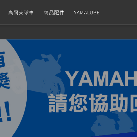
高爾夫球車
精品配件
YAMALUBE
依風格
依風格
依排氣量
依排氣量
CUXiE
2.5 kw
Sport
Hyper Naked
Fashion
Advent
GNUS XR
MT-09 Y-AMT
Limi
MT-09
BW'
我的愛車
瀏覽紀錄
150
550+
125
550+
125
GNUS X
MT-07 Y-AMT
Vinoora
MT-07
PW5
125
550+
125
550+
50