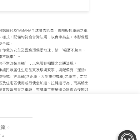
網站圖片為YAMAHA全球廣告影像。實際販售車輛之車
、樣式、配備均符合台灣法規，以實車為主。本影像經
位合成。
了你我的安全及響應環保愛地球，請 “喝酒不騎車、
車不飆車”。
勿不當改裝車輛”，以免觸犯相關之交通法規。
維護民眾居住生活品質及環境安寧，請配備有「運動/
技模式」等車輛(含跑車、大型重型機車)之車主，勿於
區及住宅區使用或行使急加速、拉轉速行為，而高輸出
率會製造噪音之車輛，亦請車主盡量避免於市區夜間21
至上午7時間行駛。
政院環境保護署、內政部警政署及公路監理機關將針對
主擾寧之行為及製造噪音之車輛加強取締，以維護民眾
活安寧。
灣山葉機車 關心您
政策。
策。