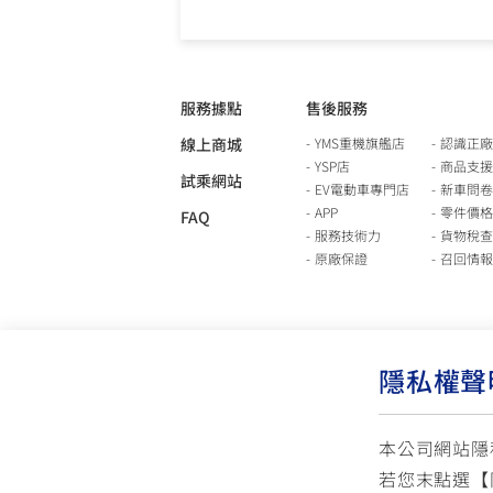
服務據點
售後服務
線上商城
YMS重機旗艦店
認識正廠
YSP店
商品支援
試乘網站
EV電動車專門店
新車問卷
APP
零件價格
FAQ
服務技術力
貨物稅查
原廠保證
召回情報
隱私權聲
本公司網站隱
若您末點選【