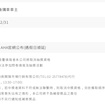
之後購車車主
12/31
YAMAHA官網公布(遇假日順延)
重覆填寫者本公司將取消抽獎資格
者無法參加問卷填寫及抽獎活動
市場行銷有限公司(TEL:02-25778478)代行
:30~17:00)
者，若中獎者資料不符或無法聯繫時，則取消中獎資格，另依備取順
竊等喪失佔有之情形，本公司將不負補發獎品之責任
將不另行通知或補寄獎品