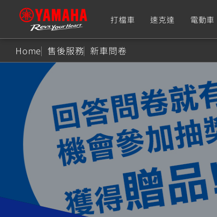
打檔車
速克達
電動車
Home
售後服務
新車問卷
追蹤愛車
Premium
Super Sport
TMAX
YZF-R9
CY
550+
550+
XMAX
YZF-R7
CY
251~549
550+