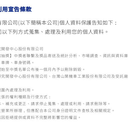
利用宣告條款
限公司(以下簡稱本公司)個人資料保護告知如下：
司以下列方式蒐集、處理及利用您的個人資料。
究開發中心股份有限公司
寫抽獎】中獎者聯繫及獎品寄送及統計分析、市場調查、資訊與資料
、車牌、車身號碼。
開始至中獎名單公布後一個月內予以刪除銷毀。
研究開發中心股份有限公司、台灣山葉機車工業股份有限公司及受託
範圍內處理及利用。
主張的權利種類及行使方式：
本、補充或更正、請求停止蒐集、處理或利用、請求刪除等。
主營業所辦理，但應配合本公司身分證明文件查核及相關規定。
若因拒絕提供或資料不完整將影響您的權益。