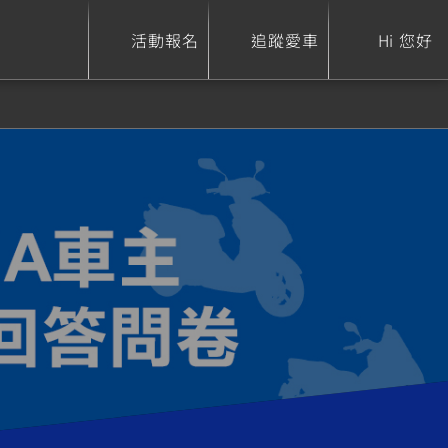
活動報名
追蹤愛車
Hi 您好
ure
Sport Heritage
Family
S
XSR 700
AXIS Z / Zii
550+
125
0
XSR 155
JOG
150
125