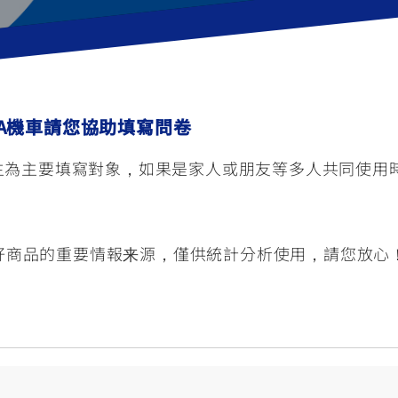
RCE 2.0
MT-03
MT-15
150
251~549
150
RS NEO
HA機車請您協助填寫問卷
125
車主為主要填寫對象，如果是家人或朋友等多人共同使
好商品的重要情報来源，僅供統計分析使用，請您放心