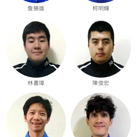
詹勝雄
柯明輝
林書瑋
陳俊宏