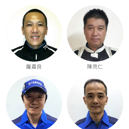
龐嘉良
陳亮仁