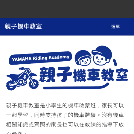
Home
樂騎生活
YRA
YRA 親子機車教室
親子機車教室
選單
CUXiE
依風格
依風格
依排氣量
依排氣量
2.5 kw
追蹤愛車
Super
Hyper
Sport
Premium
Sport
Fashion
Adventure
Family
Sport
Naked
Heritage
YZF-R9
TMAX
CYGNUS
MT-
Limi
MT-
BW'S
XSR
AXIS
我的愛車
瀏覽紀錄
XR
09
09
700
Z /
550+
550+
125
125
Y-
Zii
150
550+
550+
AMT
125
親子機車教室是小學生的機車啟蒙班，家長可以
YZF-R7
XMAX
Vinoora
PW50
550+
CYGNUS
XSR
一起學習，同時支持孩子的機車體驗。沒有機車
251~549
550+
125
50
X
155
JOG
相關知識或駕照的家長也可以在教練的指導下放
MT-
MT-
125
150
125
心參與。