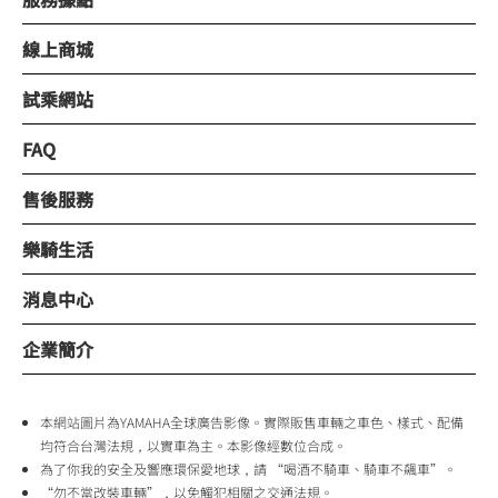
線上商城
試乘網站
FAQ
售後服務
樂騎生活
消息中心
企業簡介
本網站圖片為YAMAHA全球廣告影像。實際販售車輛之車色、樣式、配備
均符合台灣法規，以實車為主。本影像經數位合成。
為了你我的安全及響應環保愛地球，請 “喝酒不騎車、騎車不飆車”。
“勿不當改裝車輛”，以免觸犯相關之交通法規。