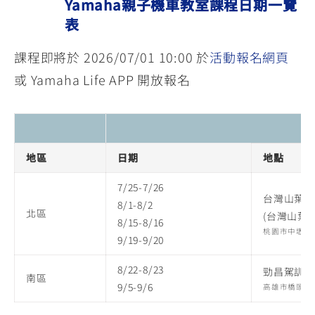
Yamaha親子機車教室課程日期一覽
表
課程即將於 2026/07/01 10:00 於
活動報名網頁
或 Yamaha Life APP 開放報名
地區
日期
地點
7/25-7/26
台灣山葉
8/1-8/2
北區
(台灣山葉
8/15-8/16
桃園市中壢區
9/19-9/20
8/22-8/23
勁昌駕訓班
南區
9/5-9/6
高雄市橋頭區