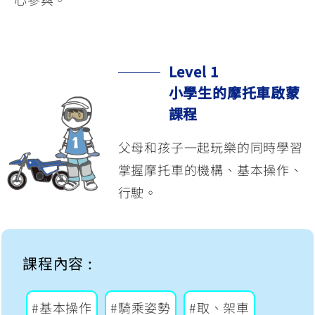
YZF-R3
NMAX
07
07
Y-
251~549
150
550+
FORCE
FZ-X
AMT
2.0
Level 1
150
550+
YZF-R15
AUGUR
小學生的摩托車啟蒙
150
150
150
課程
MT-
MT-
父母和孩子一起玩樂的同時學習
RS NEO
03
15
掌握摩托車的機構、基本操作、
125
251~549
150
行駛。
課程內容 :
#基本操作
#騎乘姿勢
#取、架車