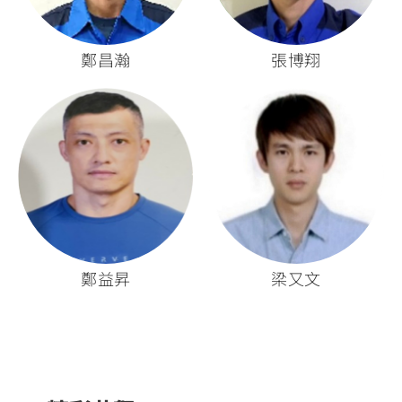
鄭昌瀚
張博翔
鄭益昇
梁又文