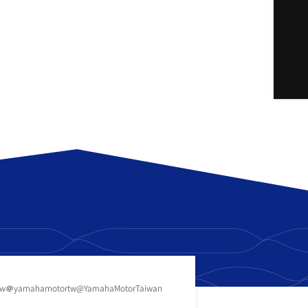
tw
＠yamahamotortw
@YamahaMotorTaiwan