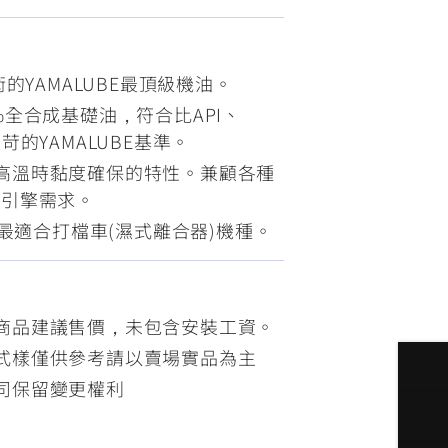
FZ-X
150
術的YAMALUBE最頂級機油。
%全合成基礎油，符合比API、
苛的YAMALUBE基準。
高溫時黏度確保的特性。兼顧各種
護引擎需求。
格，最適合打檔車(濕式離合器)機種。
商品建議售價，未包含安裝工資。
式樣僅供參考請以賣場實品為主
司保留變更權利