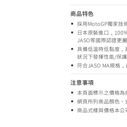
RCE 2.0
MT-03
MT-15
商品特色
150
251~549
150
採用MotoGP獨家技
日本原裝進口，100
RS NEO
JASO等國際認證更嚴
125
具備低溫時低黏度，
狀況下發揮性能/保
符合JASO MA規
注意事項
本頁面標示之價格為
網頁所列商品顏色、
商品式樣與價格本公