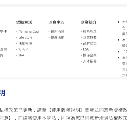
樂騎生活
消息中心
企業簡介
本
色
零件
Yamaha Cup
最新消息
經營理念
數
Life Style
優惠活動
企業概要
為
活動相簿
品牌歷史
騎
查詢
WTGP
ESG
“
詢
YRA
關係企業
為
人才招募
競
市
功
時
行
明
車
生
台
私權政策己更新，請至【
使用版權說明
】閱覽並同意新版權
同意】，而繼續使用本網站，則視為您已同意新版隱私權政