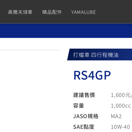
高爾夫球車
精品配件
YAMALUBE
依風格
依風格
依排氣量
依排氣量
CUXiE
2.5 kw
打檔車 四行程機油
Sport
Hyper Naked
Fashion
Advent
RS4GP
GNUS XR
MT-09 Y-AMT
Limi
MT-09
BW'
我的愛車
瀏覽紀錄
150
550+
125
550+
125
建議售價
1,600元
GNUS X
MT-07 Y-AMT
Vinoora
MT-07
PW5
容量
1,000cc
125
550+
125
550+
50
JASO規格
MA2
SAE黏度
10W-40