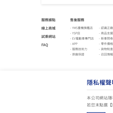
服務據點
售後服務
線上商城
YMS重機旗艦店
認識正廠
YSP店
商品支援
試乘網站
EV電動車專門店
新車問卷
APP
零件價格
FAQ
服務技術力
貨物稅查
原廠保證
召回情報
隱私權聲
本公司網站隱
若您末點選【
使用版權說明
隱私權政策
交通安全入口網