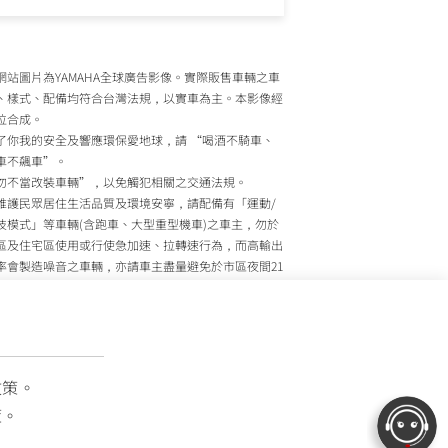
網站圖片為YAMAHA全球廣告影像。實際販售車輛之車
、樣式、配備均符合台灣法規，以實車為主。本影像經
位合成。
了你我的安全及響應環保愛地球，請 “喝酒不騎車、
車不飆車”。
勿不當改裝車輛”，以免觸犯相關之交通法規。
維護民眾居住生活品質及環境安寧，請配備有「運動/
技模式」等車輛(含跑車、大型重型機車)之車主，勿於
區及住宅區使用或行使急加速、拉轉速行為，而高輸出
率會製造噪音之車輛，亦請車主盡量避免於市區夜間21
至上午7時間行駛。
政院環境保護署、內政部警政署及公路監理機關將針對
主擾寧之行為及製造噪音之車輛加強取締，以維護民眾
活安寧。
灣山葉機車 關心您
政策。
策。