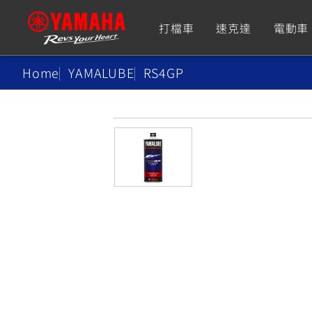
打檔車
速克達
電動車
Home
YAMALUBE
RS4GP
追蹤愛車
Premium
Super Sport
TMAX
YZF-R9
CY
550+
550+
XMAX
YZF-R7
CY
251~549
550+