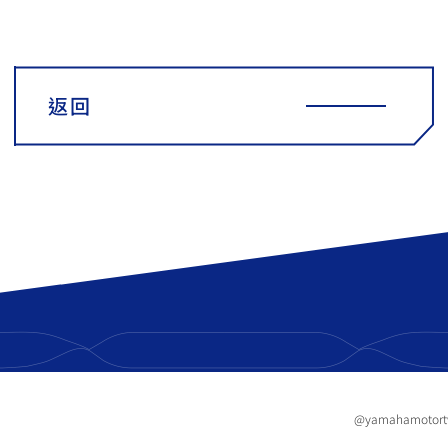
返回
@yamahamotor