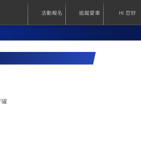
活動報名
追蹤愛車
Hi 您好
ure
Sport Heritage
Family
S
XSR 700
AXIS Z / Zii
550+
125
/罐
0
XSR 155
JOG
150
125