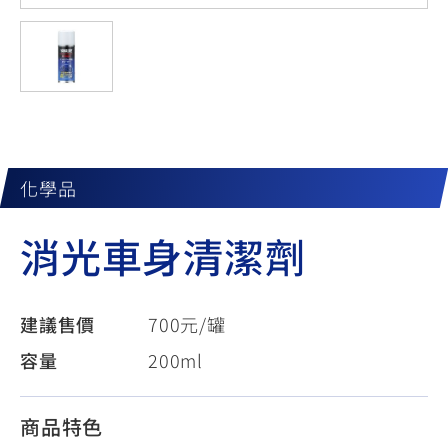
YZF-R3
NMAX
07
07
Y-
251~549
150
550+
FORCE
FZ-X
AMT
2.0
150
550+
YZF-R15
AUGUR
150
150
150
MT-
MT-
化學品
RS NEO
03
15
消光車身清潔劑
125
251~549
150
建議售價
700元/罐
容量
200ml
商品特色