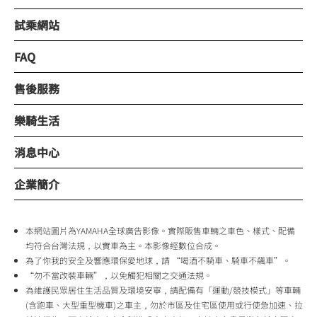
試乘網站
FAQ
售後服務
樂騎生活
消息中心
企業簡介
本網站圖片為YAMAHA全球廣告影像。實際販售車輛之車色、樣式、配備
均符合台灣法規，以實車為主。本影像經數位合成。
為了你我的安全及響應環保愛地球，請 “喝酒不騎車、騎車不飆車”。
“勿不當改裝車輛”，以免觸犯相關之交通法規。
為維護民眾居住生活品質及環境安寧，請配備有「運動/競技模式」等車輛
(含跑車、大型重型機車)之車主，勿於市區及住宅區使用或行使急加速、拉