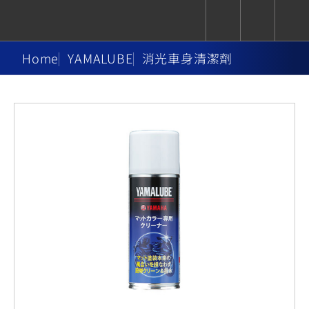
Home
YAMALUBE
消光車身清潔劑
CUXiE
追蹤愛車
依風格
依風格
依排氣量
依排氣量
2.5 kw
Super
Hyper
Sport
Premium
Sport
Fashion
Adventure
Family
Sport
Naked
Heritage
YZF-R9
TMAX
CYGNUS
MT-
Limi
MT-
BW'S
XSR
AXIS
我的愛車
瀏覽紀錄
XR
09
09
700
Z /
550+
550+
125
125
Y-
Zii
150
550+
550+
AMT
125
YZF-R7
XMAX
Vinoora
PW50
550+
CYGNUS
XSR
251~549
550+
125
50
X
155
JOG
MT-
MT-
125
150
125