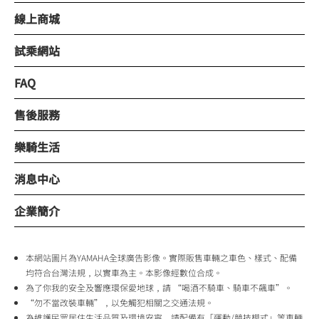
線上商城
試乘網站
FAQ
售後服務
樂騎生活
消息中心
企業簡介
本網站圖片為YAMAHA全球廣告影像。實際販售車輛之車色、樣式、配備
均符合台灣法規，以實車為主。本影像經數位合成。
為了你我的安全及響應環保愛地球，請 “喝酒不騎車、騎車不飆車”。
“勿不當改裝車輛”，以免觸犯相關之交通法規。
為維護民眾居住生活品質及環境安寧，請配備有「運動/競技模式」等車輛