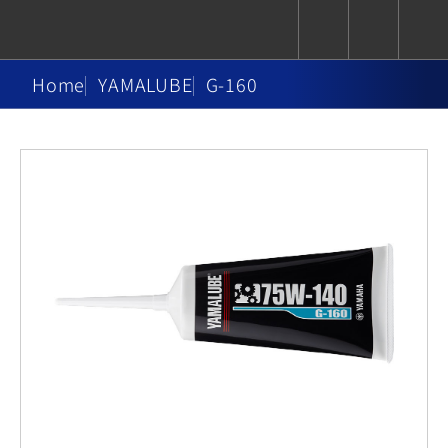
Home
YAMALUBE
G-160
CUXiE
追蹤愛車
依風格
依風格
依排氣量
依排氣量
2.5 kw
Super
Hyper
Sport
Premium
Sport
Fashion
Adventure
Family
Sport
Naked
Heritage
YZF-R9
TMAX
CYGNUS
MT-
Limi
MT-
BW'S
XSR
AXIS
我的愛車
瀏覽紀錄
XR
09
09
700
Z /
550+
550+
125
125
Y-
Zii
150
550+
550+
AMT
125
YZF-R7
XMAX
Vinoora
PW50
550+
CYGNUS
XSR
251~549
550+
125
50
X
155
JOG
MT-
MT-
125
150
125