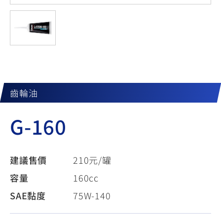
YZF-R3
NMAX
07
07
Y-
251~549
150
550+
FORCE
FZ-X
AMT
2.0
150
550+
YZF-R15
AUGUR
150
150
150
MT-
MT-
齒輪油
RS NEO
03
15
G-160
125
251~549
150
建議售價
210元/罐
容量
160cc
SAE黏度
75W-140