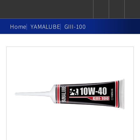
Home
YAMALUBE
GIII-100
CUXiE
追蹤愛車
依風格
依風格
依排氣量
依排氣量
2.5 kw
Super
Hyper
Sport
Premium
Sport
Fashion
Adventure
Family
Sport
Naked
Heritage
YZF-R9
TMAX
CYGNUS
MT-
Limi
MT-
BW'S
XSR
AXIS
我的愛車
瀏覽紀錄
XR
09
09
700
Z /
550+
550+
125
125
Y-
Zii
150
550+
550+
AMT
125
YZF-R7
XMAX
Vinoora
PW50
550+
CYGNUS
XSR
251~549
550+
125
50
X
155
JOG
MT-
MT-
125
150
125