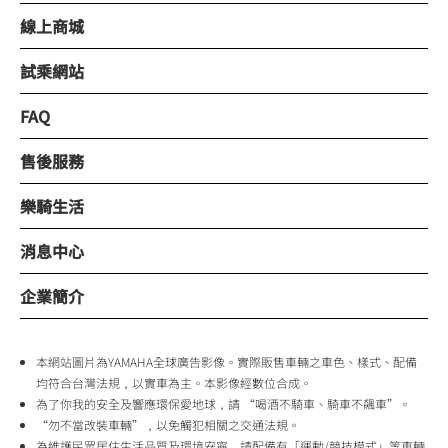
線上商城
試乘網站
FAQ
售後服務
樂騎生活
消息中心
企業簡介
本網站圖片為YAMAHA全球廣告影像。實際販售車輛之車色、樣式、配備
均符合台灣法規，以實車為主。本影像經數位合成。
為了你我的安全及響應環保愛地球，請 “喝酒不騎車、騎車不飆車”。
“勿不當改裝車輛”，以免觸犯相關之交通法規。
為維護民眾居住生活品質及環境安寧，請配備有「運動/競技模式」等車輛