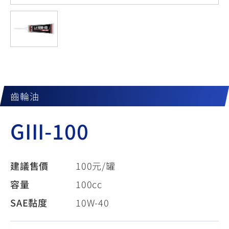
YZF-R3
NMAX
07
07
Y-
251~549
150
550+
FORCE
FZ-X
AMT
2.0
150
550+
YZF-R15
AUGUR
150
150
150
MT-
MT-
齒輪油
RS NEO
03
15
GIII-100
125
251~549
150
建議售價
100元/罐
容量
100cc
SAE黏度
10W-40