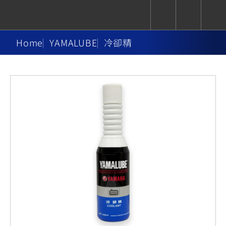
Home
YAMALUBE
冷卻精
CUXiE
追蹤愛車
依風格
依風格
依排氣量
依排氣量
2.5 kw
Super
Hyper
Sport
Premium
Sport
Fashion
Adventure
Family
Sport
Naked
Heritage
YZF-R9
TMAX
CYGNUS
MT-
Limi
MT-
BW'S
XSR
AXIS
我的愛車
瀏覽紀錄
XR
09
09
700
Z /
550+
550+
125
125
Y-
Zii
150
550+
550+
AMT
125
YZF-R7
XMAX
Vinoora
PW50
550+
CYGNUS
XSR
251~549
550+
125
50
X
155
JOG
MT-
MT-
125
150
125