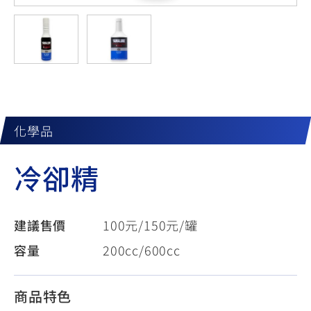
YZF-R3
NMAX
07
07
Y-
251~549
150
550+
FORCE
FZ-X
AMT
2.0
150
550+
YZF-R15
AUGUR
150
150
150
MT-
MT-
化學品
RS NEO
03
15
冷卻精
125
251~549
150
建議售價
100元/150元/罐
容量
200cc/600cc
商品特色