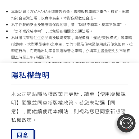
本網站圖片為YAMAHA全球廣告影像。實際販售車輛之車色、樣式、配備
均符合台灣法規，以實車為主。本影像經數位合成。
為了你我的安全及響應環保愛地球，請 “喝酒不騎車、騎車不飆車”。
“勿不當改裝車輛”，以免觸犯相關之交通法規。
為維護民眾居住生活品質及環境安寧，請配備有「運動/競技模式」等車輛
(含跑車、大型重型機車)之車主，勿於市區及住宅區使用或行使急加速、拉
轉速行為，而高輸出功率會製造噪音之車輛，亦請車主盡量避免於市區夜
間21時至上午7時間行駛。
行政院環境保護署、內政部警政署及公路監理機關將針對車主擾寧之行為
及製造噪音之車輛加強取締，以維護民眾生活安寧。
隱私權聲明
台灣山葉機車 關心您
本公司網站隱私權政策己更新，請至【
使用版權說
使用版權說明
隱私權政策
交通安全入口網
明
】閱覽並同意新版權政策。
若您末點選【同
✉ 聯繫客服
☏ 免付費客服專線: 0800-631-680
意】，而繼續使用本網站，則視為您已同意新版隱
每週一 ~ 五 08:00~12:10 / 13:00~16:40(國定假日與公司假日除外)
© YAMAHA MOTOR TAIWAN CO., LTD. All Rights Reserved.
私權政策。
同意