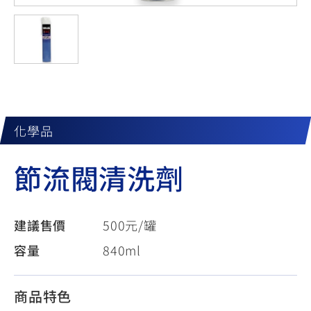
YZF-R3
NMAX
07
07
Y-
251~549
150
550+
FORCE
FZ-X
AMT
2.0
150
550+
YZF-R15
AUGUR
150
150
150
MT-
MT-
化學品
RS NEO
03
15
節流閥清洗劑
125
251~549
150
建議售價
500元/罐
容量
840ml
商品特色