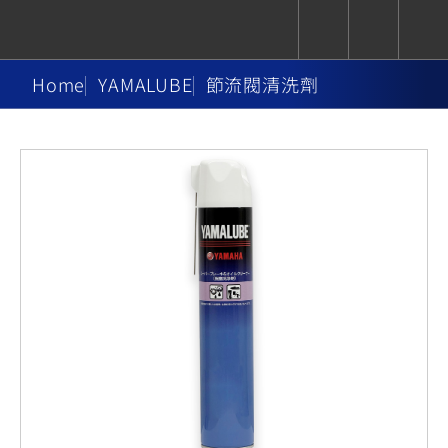
Home
YAMALUBE
節流閥清洗劑
CUXiE
追蹤愛車
依風格
依風格
依排氣量
依排氣量
2.5 kw
Super
Hyper
Sport
Premium
Sport
Fashion
Adventure
Family
Sport
Naked
Heritage
YZF-R9
TMAX
CYGNUS
MT-
Limi
MT-
BW'S
XSR
AXIS
我的愛車
瀏覽紀錄
XR
09
09
700
Z /
550+
550+
125
125
Y-
Zii
150
550+
550+
AMT
125
YZF-R7
XMAX
Vinoora
PW50
550+
CYGNUS
XSR
251~549
550+
125
50
X
155
JOG
MT-
MT-
125
150
125