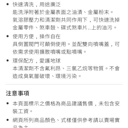
快速清洗，用途廣泛
能洗淨附著於金屬表面之油漬、金屬粉末。
氣溶膠壓力和清潔劑共同作用下，可快速洗掉
金屬零件、煞車鼓、碟式煞車片..上的油污。
使用方便，操作自在
具倒置閥門可顛倒使用。並配雙向噴嘴蓋，可
依需求使用擴散噴嘴或點噴嘴。
環保配方，愛護地球
本清潔劑不含氟利昂、三氯乙烷等物質。不會
造成臭氧層破壞、環境污染。
注意事項
本頁面標示之價格為商品建議售價，未包含安
裝工資。
網頁所列商品顏色、式樣僅供參考請以賣場實
品為主