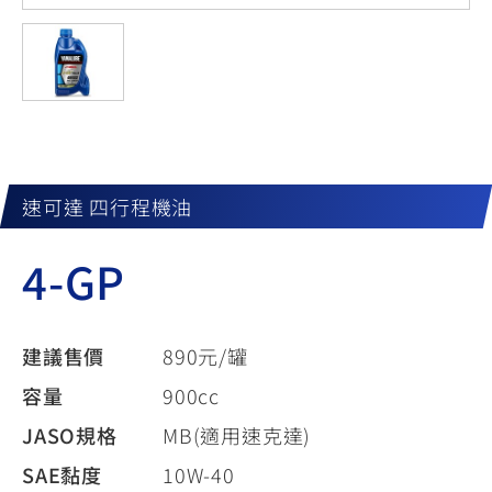
YZF-R3
NMAX
07
07
Y-
251~549
150
550+
FORCE
FZ-X
AMT
2.0
150
550+
YZF-R15
AUGUR
150
150
150
MT-
MT-
速可達 四行程機油
RS NEO
03
15
4-GP
125
251~549
150
建議售價
890元/罐
容量
900cc
JASO規格
MB(適用速克達)
SAE黏度
10W-40