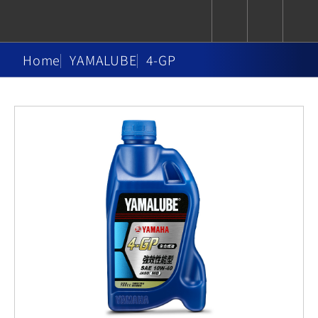
Home
YAMALUBE
4-GP
CUXiE
追蹤愛車
依風格
依風格
依排氣量
依排氣量
2.5 kw
Super
Hyper
Sport
Premium
Sport
Fashion
Adventure
Family
Sport
Naked
Heritage
YZF-R9
TMAX
CYGNUS
MT-
Limi
MT-
BW'S
XSR
AXIS
我的愛車
瀏覽紀錄
XR
09
09
700
Z /
550+
550+
125
125
Y-
Zii
150
550+
550+
AMT
125
YZF-R7
XMAX
Vinoora
PW50
550+
CYGNUS
XSR
251~549
550+
125
50
X
155
JOG
MT-
MT-
125
150
125