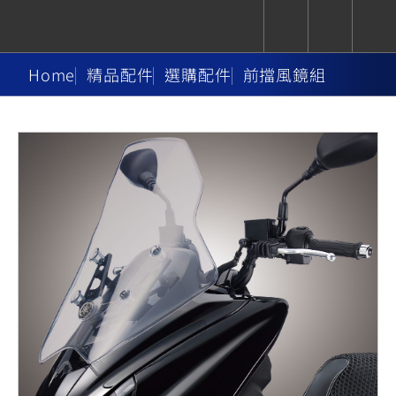
Home
精品配件
選購配件
前擋風鏡組
CUXiE
追蹤愛車
依風格
依風格
依排氣量
依排氣量
2.5 kw
Super
Hyper
Sport
Premium
Sport
Fashion
Adventure
Family
Sport
Naked
Heritage
YZF-R9
TMAX
CYGNUS
MT-
Limi
MT-
BW'S
XSR
AXIS
我的愛車
瀏覽紀錄
XR
09
09
700
Z /
550+
550+
125
125
Y-
Zii
150
550+
550+
AMT
125
YZF-R7
XMAX
Vinoora
PW50
550+
CYGNUS
XSR
251~549
550+
125
50
X
155
JOG
MT-
MT-
125
150
125