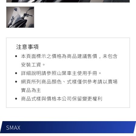
YZF-R3
NMAX
07
07
Y-
251~549
150
550+
FORCE
FZ-X
AMT
2.0
150
550+
YZF-R15
AUGUR
150
注意事項
150
150
MT-
MT-
本頁面標示之價格為商品建議售價，未包含
RS NEO
03
15
安裝工資。
詳細說明請參照山葉車主使用手冊。
125
251~549
150
網頁所列商品顏色、式樣僅供參考請以賣場
實品為主
商品式樣與價格本公司保留變更權利
SMAX