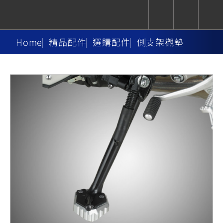
Home
精品配件
選購配件
側支架襯墊
CUXiE
追蹤愛車
依風格
依風格
依排氣量
依排氣量
2.5 kw
Super
Hyper
Sport
Premium
Sport
Fashion
Adventure
Family
Sport
Naked
Heritage
YZF-R9
TMAX
CYGNUS
MT-
Limi
MT-
BW'S
XSR
AXIS
我的愛車
瀏覽紀錄
XR
09
09
700
Z /
550+
550+
125
125
Y-
Zii
150
550+
550+
AMT
125
YZF-R7
XMAX
Vinoora
PW50
550+
CYGNUS
XSR
251~549
550+
125
50
X
155
JOG
MT-
MT-
125
150
125