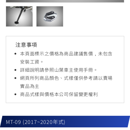
YZF-R3
NMAX
07
07
Y-
251~549
150
550+
FORCE
FZ-X
AMT
2.0
150
550+
YZF-R15
AUGUR
150
注意事項
150
150
MT-
MT-
本頁面標示之價格為商品建議售價，未包含
RS NEO
03
15
安裝工資。
詳細說明請參照山葉車主使用手冊。
125
251~549
150
網頁所列商品顏色、式樣僅供參考請以賣場
實品為主
商品式樣與價格本公司保留變更權利
MT-09 (2017~2020年式)