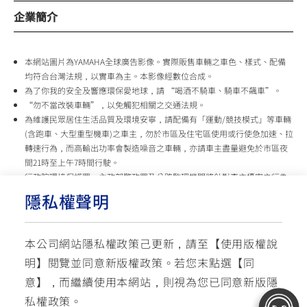
企業簡介
本網站圖片為YAMAHA全球廣告影像。實際販售車輛之車色、樣式、配備
均符合台灣法規，以實車為主。本影像經數位合成。
為了你我的安全及響應環保愛地球，請 “喝酒不騎車、騎車不飆車”。
“勿不當改裝車輛”，以免觸犯相關之交通法規。
為維護民眾居住生活品質及環境安寧，請配備有「運動/競技模式」等車輛
(含跑車、大型重型機車)之車主，勿於市區及住宅區使用或行使急加速、拉
轉速行為，而高輸出功率會製造噪音之車輛，亦請車主盡量避免於市區夜
間21時至上午7時間行駛。
行政院環境保護署、內政部警政署及公路監理機關將針對車主擾寧之行為
及製造噪音之車輛加強取締，以維護民眾生活安寧。
隱私權聲明
台灣山葉機車 關心您
本公司網站隱私權政策己更新，請至【
使用版權說
使用版權說明
隱私權政策
交通安全入口網
明
】閱覽並同意新版權政策。
若您末點選【同
✉ 聯繫客服
☏ 免付費客服專線: 0800-631-680
意】，而繼續使用本網站，則視為您已同意新版隱
每週一 ~ 五 08:00~12:10 / 13:00~16:40(國定假日與公司假日除外)
© YAMAHA MOTOR TAIWAN CO., LTD. All Rights Reserved.
私權政策。