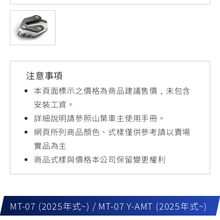
YZF-R3
NMAX
07
07
Y-
251~549
150
550+
FORCE
FZ-X
AMT
2.0
150
550+
YZF-R15
AUGUR
150
注意事項
150
150
MT-
MT-
本頁面標示之價格為商品建議售價，未包含
RS NEO
03
15
安裝工資。
詳細說明請參照山葉車主使用手冊。
125
251~549
150
網頁所列商品顏色、式樣僅供參考請以賣場
實品為主
商品式樣與價格本公司保留變更權利
MT-07 (2025年式~) / MT-07 Y-AMT (2025年式~)