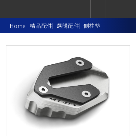
Home
精品配件
選購配件
側柱墊
CUXiE
追蹤愛車
依風格
依風格
依排氣量
依排氣量
2.5 kw
Super
Hyper
Sport
Premium
Sport
Fashion
Adventure
Family
Sport
Naked
Heritage
YZF-R9
TMAX
CYGNUS
MT-
Limi
MT-
BW'S
XSR
AXIS
我的愛車
瀏覽紀錄
XR
09
09
700
Z /
550+
550+
125
125
Y-
Zii
150
550+
550+
AMT
125
YZF-R7
XMAX
Vinoora
PW50
550+
CYGNUS
XSR
251~549
550+
125
50
X
155
JOG
MT-
MT-
125
150
125