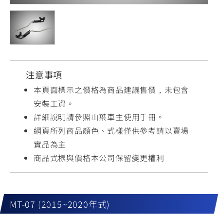
YZF-R3
NMAX
07
07
Y-
251~549
150
550+
FORCE
FZ-X
AMT
2.0
150
550+
YZF-R15
AUGUR
150
注意事項
150
150
MT-
MT-
本頁面標示之價格為商品建議售價，未包含
RS NEO
03
15
安裝工資。
詳細說明請參照山葉車主使用手冊。
125
251~549
150
網頁所列商品顏色、式樣僅供參考請以賣場
實品為主
商品式樣與價格本公司保留變更權利
MT-07 (2015~2020年式)