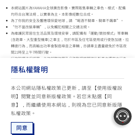
本網站圖片為YAMAHA全球廣告影像。實際販售車輛之車色、樣式、配備
均符合台灣法規，以實車為主。本影像經數位合成。
為了你我的安全及響應環保愛地球，請 “喝酒不騎車、騎車不飆車”。
“勿不當改裝車輛”，以免觸犯相關之交通法規。
為維護民眾居住生活品質及環境安寧，請配備有「運動/競技模式」等車輛
(含跑車、大型重型機車)之車主，勿於市區及住宅區使用或行使急加速、拉
轉速行為，而高輸出功率會製造噪音之車輛，亦請車主盡量避免於市區夜
間21時至上午7時間行駛。
行政院環境保護署、內政部警政署及公路監理機關將針對車主擾寧之行為
及製造噪音之車輛加強取締，以維護民眾生活安寧。
隱私權聲明
台灣山葉機車 關心您
本公司網站隱私權政策己更新，請至【
使用版權說
使用版權說明
隱私權政策
交通安全入口網
明
】閱覽並同意新版權政策。
若您末點選【同
✉ 聯繫客服
☏ 免付費客服專線: 0800-631-680
意】，而繼續使用本網站，則視為您已同意新版隱
每週一 ~ 五 08:00~12:10 / 13:00~16:40(國定假日與公司假日除外)
© YAMAHA MOTOR TAIWAN CO., LTD. All Rights Reserved.
私權政策。
同意
最新消息
愛車配對
預約試乘
服務據點
線上商城
追蹤愛車