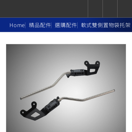
Home
精品配件
選購配件
軟式雙側置物袋托架
CUXiE
追蹤愛車
依風格
依風格
依排氣量
依排氣量
2.5 kw
Super
Hyper
Sport
Premium
Sport
Fashion
Adventure
Family
Sport
Naked
Heritage
YZF-R9
TMAX
CYGNUS
MT-
Limi
MT-
BW'S
XSR
AXIS
我的愛車
瀏覽紀錄
XR
09
09
700
Z /
550+
550+
125
125
Y-
Zii
150
550+
550+
AMT
125
YZF-R7
XMAX
Vinoora
PW50
550+
CYGNUS
XSR
251~549
550+
125
50
X
155
JOG
MT-
MT-
125
150
125