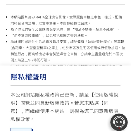
本網站圖片為YAMAHA全球廣告影像。實際販售車輛之車色、樣式、配備
均符合台灣法規，以實車為主。本影像經數位合成。
為了你我的安全及響應環保愛地球，請 “喝酒不騎車、騎車不飆車”。
“勿不當改裝車輛”，以免觸犯相關之交通法規。
為維護民眾居住生活品質及環境安寧，請配備有「運動/競技模式」等車輛
(含跑車、大型重型機車)之車主，勿於市區及住宅區使用或行使急加速、拉
轉速行為，而高輸出功率會製造噪音之車輛，亦請車主盡量避免於市區夜
間21時至上午7時間行駛。
行政院環境保護署、內政部警政署及公路監理機關將針對車主擾寧之行為
及製造噪音之車輛加強取締，以維護民眾生活安寧。
隱私權聲明
台灣山葉機車 關心您
本公司網站隱私權政策己更新，請至【
使用版權說
使用版權說明
隱私權政策
交通安全入口網
明
】閱覽並同意新版權政策。
若您末點選【同
✉ 聯繫客服
☏ 免付費客服專線: 0800-631-680
意】，而繼續使用本網站，則視為您已同意新版隱
每週一 ~ 五 08:00~12:10 / 13:00~16:40(國定假日與公司假日除外)
© YAMAHA MOTOR TAIWAN CO., LTD. All Rights Reserved.
私權政策。