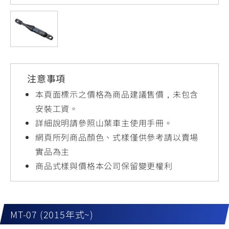
YZF-R3
NMAX
07
07
Y-
251~549
150
550+
FORCE
FZ-X
AMT
2.0
150
550+
YZF-R15
AUGUR
150
注意事項
150
150
MT-
MT-
本頁面標示之價格為商品建議售價，未包含
RS NEO
03
15
安裝工資。
詳細說明請參照山葉車主使用手冊。
125
251~549
150
網頁所列商品顏色、式樣僅供參考請以賣場
實品為主
商品式樣與價格本公司保留變更權利
MT-07 (2015年式~)