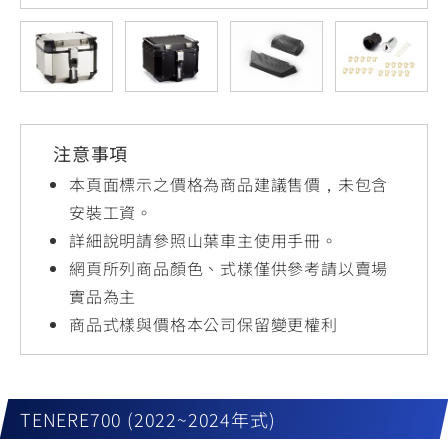
YZF-R3
NMAX
07
07
Y-
251~549
150
550+
FORCE
FZ-X
AMT
2.0
150
550+
YZF-R15
AUGUR
150
注意事項
150
150
MT-
MT-
本頁面標示之價格為商品建議售價，未包含
RS NEO
03
15
安裝工資。
詳細說明請參照山葉車主使用手冊。
125
251~549
150
網頁所列商品顏色、式樣僅供參考請以賣場
實品為主
商品式樣與價格本公司保留變更權利
TENERE700 (2022~2024年式)