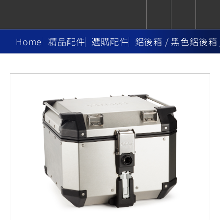
Home
精品配件
選購配件
鋁後箱 / 黑色鋁後箱 
CUXiE
追蹤愛車
依風格
依風格
依排氣量
依排氣量
2.5 kw
Super
Hyper
Sport
Premium
Sport
Fashion
Adventure
Family
Sport
Naked
Heritage
YZF-R9
TMAX
CYGNUS
MT-
Limi
MT-
BW'S
XSR
AXIS
我的愛車
瀏覽紀錄
XR
09
09
700
Z /
550+
550+
125
125
Y-
Zii
150
550+
550+
AMT
125
YZF-R7
XMAX
Vinoora
PW50
550+
CYGNUS
XSR
251~549
550+
125
50
X
155
JOG
MT-
MT-
125
150
125