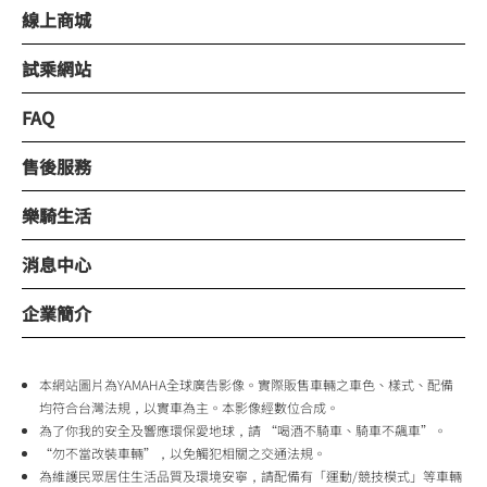
線上商城
試乘網站
FAQ
售後服務
樂騎生活
消息中心
企業簡介
本網站圖片為YAMAHA全球廣告影像。實際販售車輛之車色、樣式、配備
均符合台灣法規，以實車為主。本影像經數位合成。
為了你我的安全及響應環保愛地球，請 “喝酒不騎車、騎車不飆車”。
“勿不當改裝車輛”，以免觸犯相關之交通法規。
為維護民眾居住生活品質及環境安寧，請配備有「運動/競技模式」等車輛