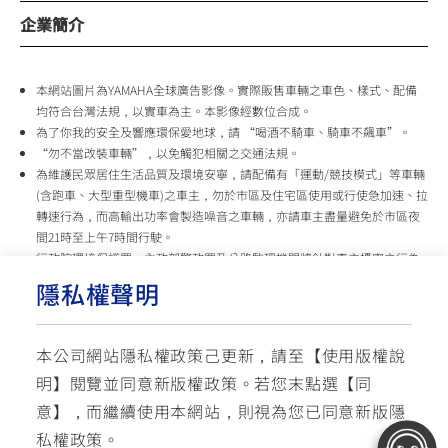
企業簡介
本網站圖片為YAMAHA全球廣告影像。實際販售車輛之車色、樣式、配備
均符合台灣法規，以實車為主。本影像經數位合成。
為了你我的安全及響應環保愛地球，請 “喝酒不騎車、騎車不飆車”。
“勿不當改裝車輛”，以免觸犯相關之交通法規。
為維護民眾居住生活品質及環境安寧，請配備有「運動/競技模式」等車輛
(含跑車、大型重型機車)之車主，勿於市區及住宅區使用或行使急加速、拉
轉速行為，而高輸出功率會製造噪音之車輛，亦請車主盡量避免於市區夜
間21時至上午7時間行駛。
行政院環境保護署、內政部警政署及公路監理機關將針對車主擾寧之行為
及製造噪音之車輛加強取締，以維護民眾生活安寧。
隱私權聲明
台灣山葉機車 關心您
本公司網站隱私權政策己更新，請至【
使用版權說
使用版權說明
隱私權政策
交通安全入口網
明
】閱覽並同意新版權政策。
若您末點選【同
✉ 聯繫客服
☏ 免付費客服專線: 0800-631-680
意】，而繼續使用本網站，則視為您已同意新版隱
每週一 ~ 五 08:00~12:10 / 13:00~16:40(國定假日與公司假日除外)
© YAMAHA MOTOR TAIWAN CO., LTD. All Rights Reserved.
私權政策。