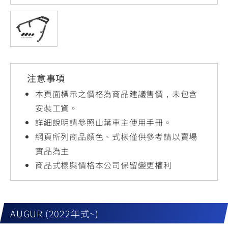
YZF-R3
NMAX
07
07
Y-
251~549
150
550+
FORCE
FZ-X
AMT
2.0
150
550+
YZF-R15
AUGUR
150
注意事項
150
150
MT-
MT-
本頁面標示之價格為商品建議售價，未包含
RS NEO
03
15
安裝工資。
詳細說明請參照山葉車主使用手冊。
125
251~549
150
網頁所列商品顏色、式樣僅供參考請以賣場
實品為主
商品式樣與價格本公司保留變更權利
AUGUR (2022年式~)