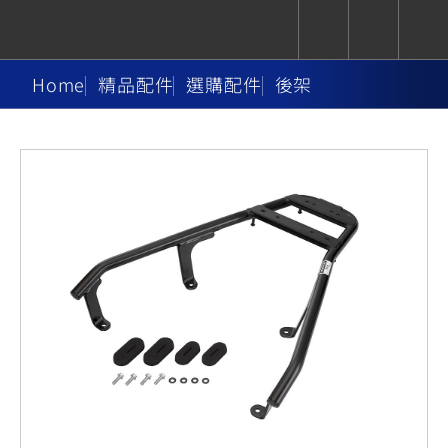
Home
精品配件
選購配件
後架
CUXiE
追蹤愛車
依風格
依風格
依排氣量
依排氣量
2.5 kw
Super
Hyper
Sport
Premium
Sport
Fashion
Adventure
Family
Sport
Naked
Heritage
YZF-R9
TMAX
CYGNUS
MT-
Limi
MT-
BW'S
XSR
AXIS
我的愛車
瀏覽紀錄
XR
09
09
700
Z /
550+
550+
125
125
Y-
Zii
150
550+
550+
AMT
125
YZF-R7
XMAX
Vinoora
PW50
550+
CYGNUS
XSR
251~549
550+
125
50
X
155
JOG
MT-
MT-
125
150
125