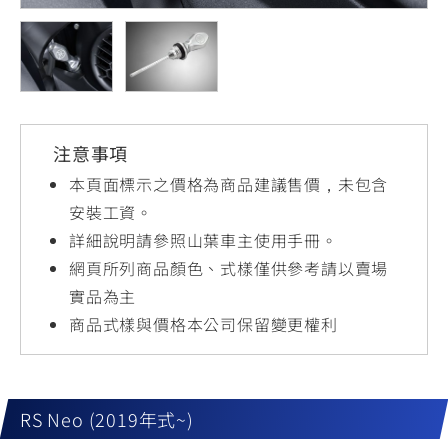
YZF-R3
NMAX
07
07
Y-
251~549
150
550+
FORCE
FZ-X
AMT
2.0
150
550+
YZF-R15
AUGUR
150
注意事項
150
150
MT-
MT-
本頁面標示之價格為商品建議售價，未包含
RS NEO
03
15
安裝工資。
詳細說明請參照山葉車主使用手冊。
125
251~549
150
網頁所列商品顏色、式樣僅供參考請以賣場
實品為主
商品式樣與價格本公司保留變更權利
RS Neo (2019年式~)