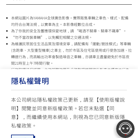
本網站圖片為YAMAHA全球廣告影像。實際販售車輛之車色、樣式、配備
均符合台灣法規，以實車為主。本影像經數位合成。
為了你我的安全及響應環保愛地球，請 “喝酒不騎車、騎車不飆車”。
“勿不當改裝車輛”，以免觸犯相關之交通法規。
為維護民眾居住生活品質及環境安寧，請配備有「運動/競技模式」等車輛
(含跑車、大型重型機車)之車主，勿於市區及住宅區使用或行使急加速、拉
轉速行為，而高輸出功率會製造噪音之車輛，亦請車主盡量避免於市區夜
間21時至上午7時間行駛。
行政院環境保護署、內政部警政署及公路監理機關將針對車主擾寧之行為
及製造噪音之車輛加強取締，以維護民眾生活安寧。
隱私權聲明
台灣山葉機車 關心您
本公司網站隱私權政策己更新，請至【
使用版權說
使用版權說明
隱私權政策
交通安全入口網
明
】閱覽並同意新版權政策。
若您末點選【同
✉ 聯繫客服
☏ 免付費客服專線: 0800-631-680
意】，而繼續使用本網站，則視為您已同意新版隱
每週一 ~ 五 08:00~12:10 / 13:00~16:40(國定假日與公司假日除外)
© YAMAHA MOTOR TAIWAN CO., LTD. All Rights Reserved.
私權政策。