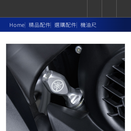
Home
精品配件
選購配件
機油尺
CUXiE
追蹤愛車
依風格
依風格
依排氣量
依排氣量
2.5 kw
Super
Hyper
Sport
Premium
Sport
Fashion
Adventure
Family
Sport
Naked
Heritage
YZF-R9
TMAX
CYGNUS
MT-
Limi
MT-
BW'S
XSR
AXIS
我的愛車
瀏覽紀錄
XR
09
09
700
Z /
550+
550+
125
125
Y-
Zii
150
550+
550+
AMT
125
YZF-R7
XMAX
Vinoora
PW50
550+
CYGNUS
XSR
251~549
550+
125
50
X
155
JOG
MT-
MT-
125
150
125