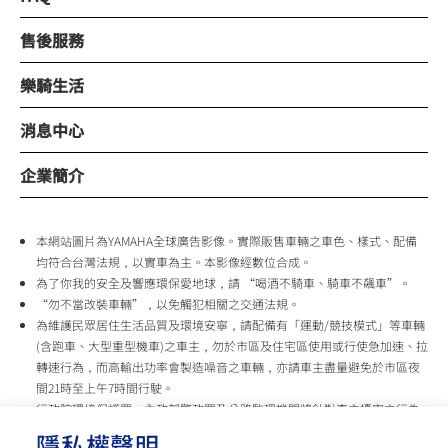
售後服務
樂騎生活
消息中心
企業簡介
本網站圖片為YAMAHA全球廣告影像。實際販售車輛之車色、樣式、配備
均符合台灣法規，以實車為主。本影像經數位合成。
為了你我的安全及響應環保愛地球，請 “喝酒不騎車、騎車不飆車”。
“勿不當改裝車輛”，以免觸犯相關之交通法規。
為維護民眾居住生活品質及環境安寧，請配備有「運動/競技模式」等車輛
(含跑車、大型重型機車)之車主，勿於市區及住宅區使用或行使急加速、拉
轉速行為，而高輸出功率會製造噪音之車輛，亦請車主盡量避免於市區夜
間21時至上午7時間行駛。
行政院環境保護署、內政部警政署及公路監理機關將針對車主擾寧之行為
及製造噪音之車輛加強取締，以維護民眾生活安寧。
隱私權聲明