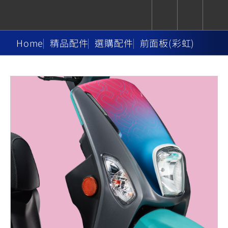
Home
精品配件
選購配件
前面板(彩虹)
CUXiE
追蹤愛車
依風格
依風格
依排氣量
依排氣量
2.5 kw
Super
Hyper
Sport
Premium
Sport
Fashion
Adventure
Family
Sport
Naked
Heritage
YZF-R9
TMAX
CYGNUS
MT-
Limi
MT-
BW'S
XSR
AXIS
我的愛車
瀏覽紀錄
XR
09
09
700
Z /
550+
550+
125
125
Y-
Zii
150
550+
550+
AMT
125
YZF-R7
XMAX
Vinoora
PW50
550+
CYGNUS
XSR
251~549
550+
125
50
X
155
JOG
MT-
MT-
125
150
125