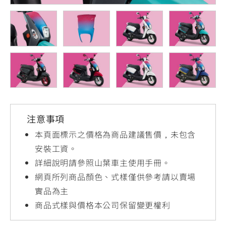
YZF-R3
NMAX
07
07
Y-
251~549
150
550+
FORCE
FZ-X
AMT
2.0
150
550+
YZF-R15
AUGUR
150
150
150
MT-
MT-
RS NEO
03
15
注意事項
125
251~549
150
本頁面標示之價格為商品建議售價，未包含
安裝工資。
詳細說明請參照山葉車主使用手冊。
網頁所列商品顏色、式樣僅供參考請以賣場
實品為主
商品式樣與價格本公司保留變更權利