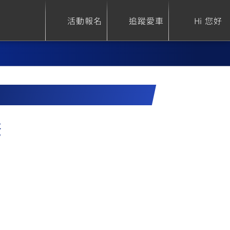
活動報名
追蹤愛車
Hi 您好
ure
Sport Heritage
Family
套
S
XSR 700
AXIS Z / Zii
550+
125
0
XSR 155
JOG
)
150
125
)