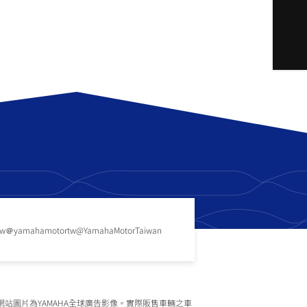
tw
＠yamahamotortw
@YamahaMotorTaiwan
網站圖片為YAMAHA全球廣告影像。實際販售車輛之車