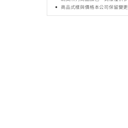
NMAX
YZF-R3
FO
商品式樣與價格本公司保留變
150
251~549
AUGUR
YZF-R15
150
150