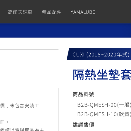
高爾夫球車
精品配件
YAMALUBE
依風格
依風格
依排氣量
依排氣量
CUXiE
2.5 kw
CUXI (2018~2020年式)
Sport
Hyper Naked
Fashion
Advent
隔熱坐墊
GNUS XR
MT-09 Y-AMT
Limi
MT-09
BW'
我的愛車
瀏覽紀錄
150
550+
125
550+
125
商品料號
GNUS X
MT-07 Y-AMT
Vinoora
MT-07
PW5
B2B-QMESH-00(一般
售價，未包含安裝工
125
550+
125
550+
50
B2B-QMESH-10(軟質
手冊。
建議售價
參考請以賣場實品為主