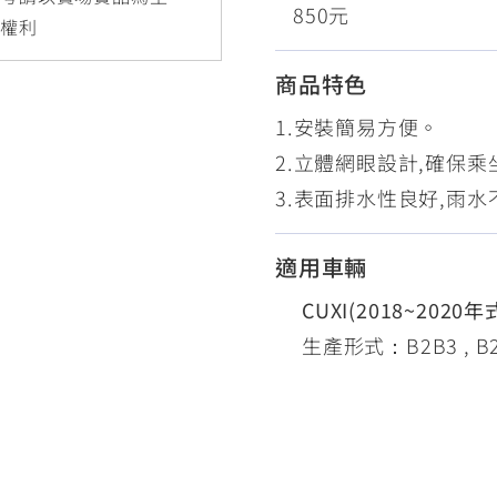
850元
RCE 2.0
MT-03
MT-15
更權利
150
251~549
150
商品特色
1.安裝簡易方便。
RS NEO
2.立體網眼設計,確保
125
3.表面排水性良好,雨
適用車輛
CUXI(2018~2020年
生產形式：B2B3 , B2B2 