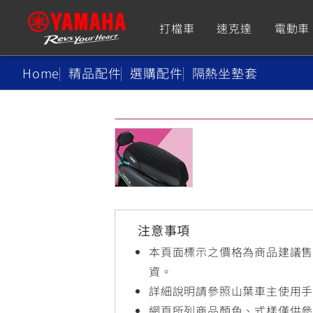
打檔車
速克達
電動車
Home
精品配件
選購配件
隔熱坐墊套
追蹤愛車
Premium
Super Sport
TMAX
YZF-R9
CY
550+
550+
注意事項
XMAX
YZF-R7
CY
本頁面標示之價格為商品建議
251~549
550+
資。
詳細說明請參照山葉車主使用
網頁所列商品顏色、式樣僅供