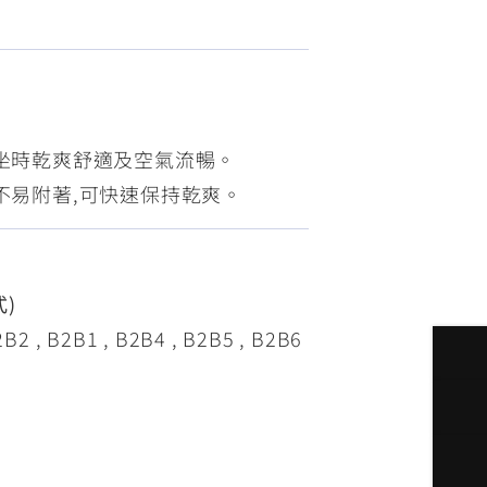
FZ-X
150
乘坐時乾爽舒適及空氣流暢。
水不易附著,可快速保持乾爽。
式)
, B2B1 , B2B4 , B2B5 , B2B6