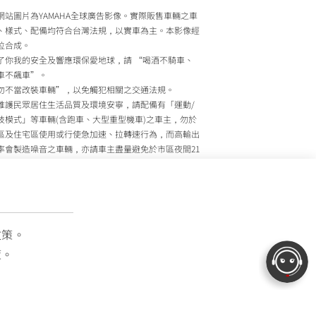
網站圖片為YAMAHA全球廣告影像。實際販售車輛之車
、樣式、配備均符合台灣法規，以實車為主。本影像經
位合成。
了你我的安全及響應環保愛地球，請 “喝酒不騎車、
車不飆車”。
勿不當改裝車輛”，以免觸犯相關之交通法規。
維護民眾居住生活品質及環境安寧，請配備有「運動/
技模式」等車輛(含跑車、大型重型機車)之車主，勿於
區及住宅區使用或行使急加速、拉轉速行為，而高輸出
率會製造噪音之車輛，亦請車主盡量避免於市區夜間21
至上午7時間行駛。
政院環境保護署、內政部警政署及公路監理機關將針對
主擾寧之行為及製造噪音之車輛加強取締，以維護民眾
活安寧。
灣山葉機車 關心您
政策。
策。
OTOR TAIWAN CO., LTD. All Rights Reserved.