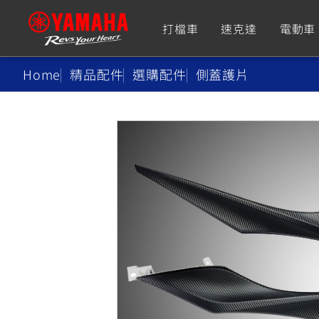
打檔車
速克達
電動車
Home
精品配件
選購配件
側蓋護片
追蹤愛車
Premium
Super Sport
TMAX
YZF-R9
CY
550+
550+
XMAX
YZF-R7
CY
251~549
550+