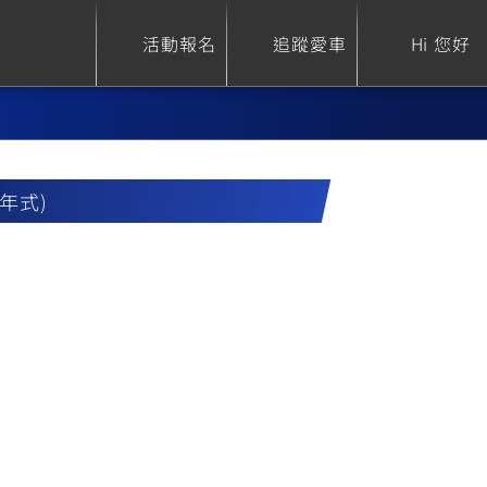
活動報名
追蹤愛車
Hi 您好
9年式)
ure
Sport Heritage
Family
S
XSR 700
AXIS Z / Zii
550+
125
0
XSR 155
JOG
150
125