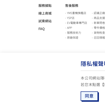
服務據點
售後服務
線上商城
YMS重機旗艦店
認識正廠
YSP店
商品支援
試乘網站
EV電動車專門店
新車問卷
APP
零件價格
FAQ
服務技術力
貨物稅查
原廠保證
召回情報
隱私權聲
本公司網站隱
若您末點選【
使用版權說明
隱私權政策
交通安全入口網
同意
☏ 免付費客服專線: 0800-631-680
✉ 聯繫客
每週一 ~ 五 08:00~12:10 / 13:00~16:40