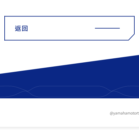
返回
@yamahamotor