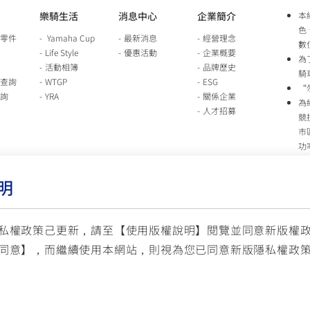
樂騎生活
消息中心
企業簡介
本
色
零件
Yamaha Cup
最新消息
經營理念
數
Life Style
優惠活動
企業概要
為
活動相簿
品牌歷史
騎
查詢
WTGP
ESG
“
詢
YRA
關係企業
為
人才招募
競
市
功
時
行
明
車
生
台
私權政策己更新，請至【
使用版權說明
】閱覽並同意新版權
同意】，而繼續使用本網站，則視為您已同意新版隱私權政
服
© YAMAHA M
(國定假日與公司假日除外)