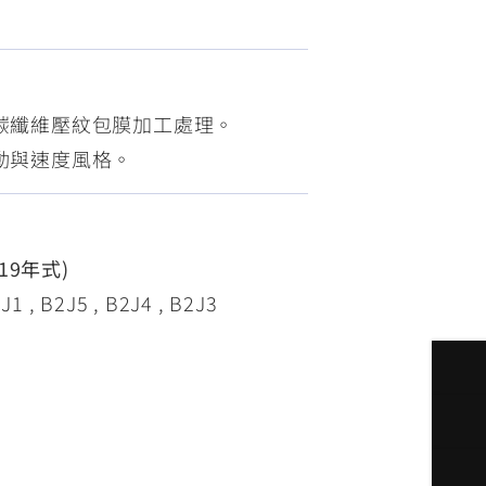
FZ-X
150
的碳纖維壓紋包膜加工處理。
運動與速度風格。
019年式)
, B2J5 , B2J4 , B2J3