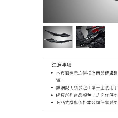
NMAX
YZF-R3
FO
150
251~549
AUGUR
YZF-R15
150
150
注意事項
本頁面標示之價格為商品建議
資。
詳細說明請參照山葉車主使用
網頁所列商品顏色、式樣僅供
商品式樣與價格本公司保留變