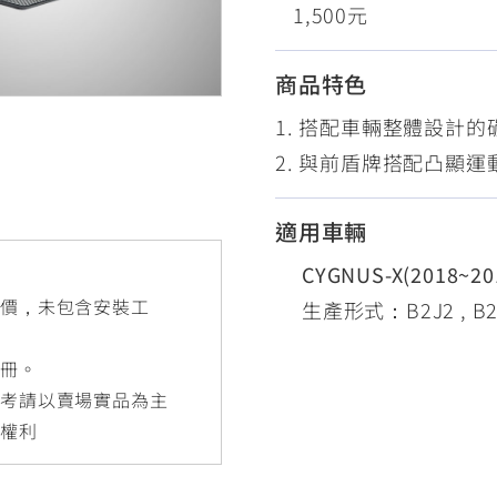
1,500元
RCE 2.0
MT-03
MT-15
150
251~549
150
商品特色
1. 搭配車輛整體設計
RS NEO
2. 與前盾牌搭配凸顯
125
適用車輛
CYGNUS-X(2018~2
售價，未包含安裝工
生產形式：B2J2 , B2J1 
手冊。
參考請以賣場實品為主
更權利