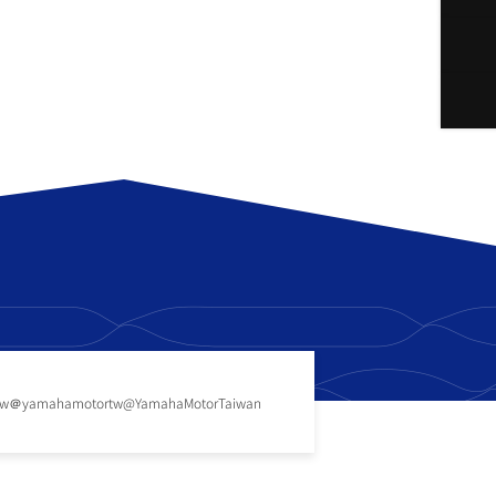
tw
＠yamahamotortw
@YamahaMotorTaiwan