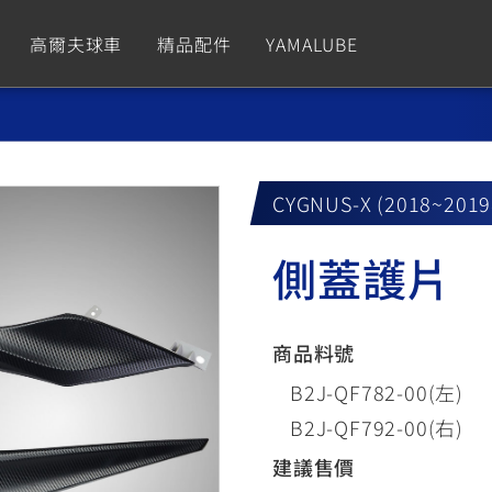
高爾夫球車
精品配件
YAMALUBE
依風格
依風格
依排氣量
依排氣量
CUXiE
2.5 kw
CYGNUS-X (2018~201
Sport
Hyper Naked
Fashion
Advent
側蓋護片
GNUS XR
MT-09 Y-AMT
Limi
MT-09
BW'
我的愛車
瀏覽紀錄
150
550+
125
550+
125
商品料號
GNUS X
MT-07 Y-AMT
Vinoora
MT-07
PW5
B2J-QF782-00(左)
125
550+
125
550+
50
B2J-QF792-00(右)
建議售價