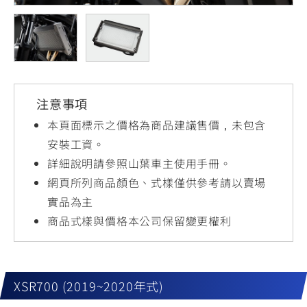
YZF-R3
NMAX
07
07
Y-
251~549
150
550+
FORCE
FZ-X
AMT
2.0
150
550+
YZF-R15
AUGUR
150
注意事項
150
150
MT-
MT-
本頁面標示之價格為商品建議售價，未包含
RS NEO
03
15
安裝工資。
詳細說明請參照山葉車主使用手冊。
125
251~549
150
網頁所列商品顏色、式樣僅供參考請以賣場
實品為主
商品式樣與價格本公司保留變更權利
XSR700 (2019~2020年式)