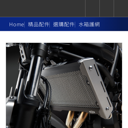
Home
精品配件
選購配件
水箱護網
CUXiE
追蹤愛車
依風格
依風格
依排氣量
依排氣量
2.5 kw
Super
Hyper
Sport
Premium
Sport
Fashion
Adventure
Family
Sport
Naked
Heritage
YZF-R9
TMAX
CYGNUS
MT-
Limi
MT-
BW'S
XSR
AXIS
我的愛車
瀏覽紀錄
XR
09
09
700
Z /
550+
550+
125
125
Y-
Zii
150
550+
550+
AMT
125
YZF-R7
XMAX
Vinoora
PW50
550+
CYGNUS
XSR
251~549
550+
125
50
X
155
JOG
MT-
MT-
125
150
125