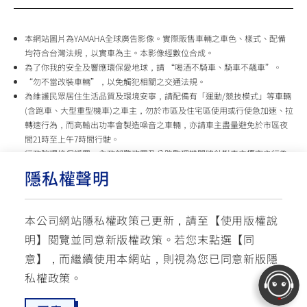
本網站圖片為YAMAHA全球廣告影像。實際販售車輛之車色、樣式、配備
均符合台灣法規，以實車為主。本影像經數位合成。
為了你我的安全及響應環保愛地球，請 “喝酒不騎車、騎車不飆車”。
“勿不當改裝車輛”，以免觸犯相關之交通法規。
為維護民眾居住生活品質及環境安寧，請配備有「運動/競技模式」等車輛
(含跑車、大型重型機車)之車主，勿於市區及住宅區使用或行使急加速、拉
轉速行為，而高輸出功率會製造噪音之車輛，亦請車主盡量避免於市區夜
間21時至上午7時間行駛。
行政院環境保護署、內政部警政署及公路監理機關將針對車主擾寧之行為
及製造噪音之車輛加強取締，以維護民眾生活安寧。
隱私權聲明
台灣山葉機車 關心您
本公司網站隱私權政策己更新，請至【
使用版權說
使用版權說明
隱私權政策
交通安全入口網
明
】閱覽並同意新版權政策。
若您末點選【同
✉ 聯繫客服
☏ 免付費客服專線: 0800-631-680
意】，而繼續使用本網站，則視為您已同意新版隱
每週一 ~ 五 08:00~12:10 / 13:00~16:40(國定假日與公司假日除外)
© YAMAHA MOTOR TAIWAN CO., LTD. All Rights Reserved.
私權政策。