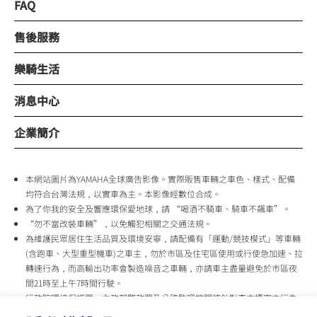
FAQ
售後服務
樂騎生活
消息中心
企業簡介
本網站圖片為YAMAHA全球廣告影像。實際販售車輛之車色、樣式、配備
均符合台灣法規，以實車為主。本影像經數位合成。
為了你我的安全及響應環保愛地球，請 “喝酒不騎車、騎車不飆車”。
“勿不當改裝車輛”，以免觸犯相關之交通法規。
為維護民眾居住生活品質及環境安寧，請配備有「運動/競技模式」等車輛
(含跑車、大型重型機車)之車主，勿於市區及住宅區使用或行使急加速、拉
轉速行為，而高輸出功率會製造噪音之車輛，亦請車主盡量避免於市區夜
間21時至上午7時間行駛。
行政院環境保護署、內政部警政署及公路監理機關將針對車主擾寧之行為
及製造噪音之車輛加強取締，以維護民眾生活安寧。