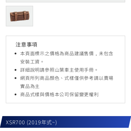
YZF-R3
NMAX
07
07
Y-
251~549
150
550+
FORCE
FZ-X
AMT
2.0
150
550+
YZF-R15
AUGUR
150
注意事項
150
150
MT-
MT-
本頁面標示之價格為商品建議售價，未包含
RS NEO
03
15
安裝工資。
詳細說明請參照山葉車主使用手冊。
125
251~549
150
網頁所列商品顏色、式樣僅供參考請以賣場
實品為主
商品式樣與價格本公司保留變更權利
XSR700 (2019年式~)