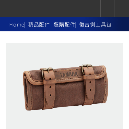
Home
精品配件
選購配件
復古側工具包
CUXiE
追蹤愛車
依風格
依風格
依排氣量
依排氣量
2.5 kw
Super
Hyper
Sport
Premium
Sport
Fashion
Adventure
Family
Sport
Naked
Heritage
YZF-R9
TMAX
CYGNUS
MT-
Limi
MT-
BW'S
XSR
AXIS
我的愛車
瀏覽紀錄
XR
09
09
700
Z /
550+
550+
125
125
Y-
Zii
150
550+
550+
AMT
125
YZF-R7
XMAX
Vinoora
PW50
550+
CYGNUS
XSR
251~549
550+
125
50
X
155
JOG
MT-
MT-
125
150
125