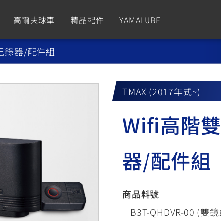
高爾夫球車
精品配件
YAMALUBE
車紀錄器/配件組
依風格
依風格
依排氣量
依排氣量
CUXiE
2.5 kw
TMAX (2017年式~)
Sport
Hyper Naked
Fashion
Advent
Wifi高
GNUS XR
MT-09 Y-AMT
Limi
MT-09
BW'
我的愛車
瀏覽紀錄
150
550+
125
550+
125
器/配件組
GNUS X
MT-07 Y-AMT
Vinoora
MT-07
PW5
125
550+
125
550+
50
商品料號
B3T-QHDVR-00 