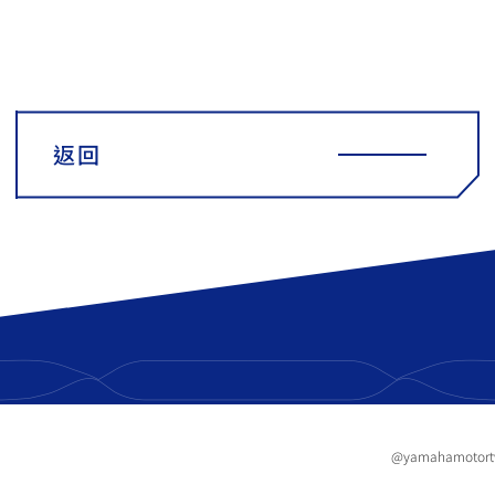
返回
@yamahamotor