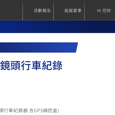
活動報名
追蹤愛車
Hi 您好
ure
Sport Heritage
Family
階雙鏡頭行車紀錄
S
XSR 700
AXIS Z / Zii
550+
125
0
XSR 155
JOG
150
125
(雙鏡頭行車紀錄器 含GPS線控盒)