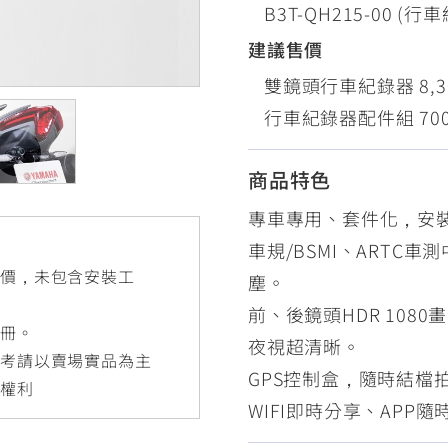
B3T-QH215-00 (
RCE 2.0
MT-03
MT-15
150
251~549
150
建議售價
雙鏡頭行車紀錄器 8,3
行車紀錄器配件組 70
RS NEO
125
商品特色
專車專用、套件化，安
車規/BSMI、ARTC車
售價，未包含安裝工
塵。
前、後鏡頭HDR 1080畫質
手冊。
夜視超清晰。
參考請以賣場實品為主
GPS控制盒，隨時結檔
更權利
WIFI即時分享、APP