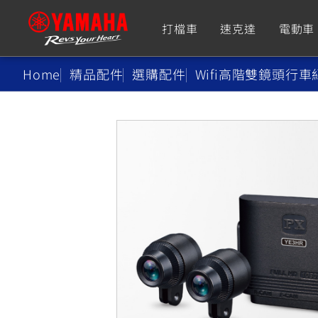
打檔車
速克達
電動車
Home
精品配件
選購配件
Wifi高階雙鏡頭行
追蹤愛車
Premium
Super Sport
TMAX
YZF-R9
CY
550+
550+
XMAX
YZF-R7
CY
251~549
550+