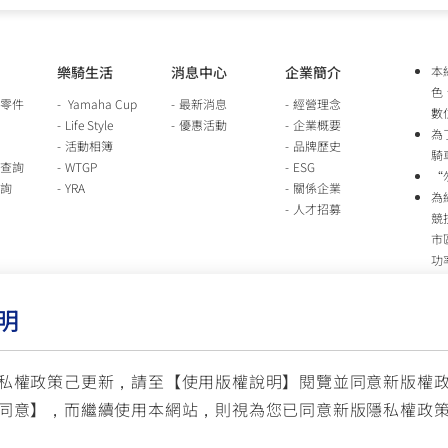
樂騎生活
消息中心
企業簡介
本
色
零件
Yamaha Cup
最新消息
經營理念
數
Life Style
優惠活動
企業概要
為
活動相簿
品牌歷史
騎
查詢
WTGP
ESG
“
詢
YRA
關係企業
為
人才招募
競
市
功
時
行
明
車
生
台
私權政策己更新，請至【
使用版權說明
】閱覽並同意新版權
同意】，而繼續使用本網站，則視為您已同意新版隱私權政