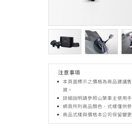
NMAX
YZF-R3
FO
150
251~549
AUGUR
YZF-R15
150
150
注意事項
本頁面標示之價格為商品建議
資。
詳細說明請參照山葉車主使用
網頁所列商品顏色、式樣僅供
商品式樣與價格本公司保留變