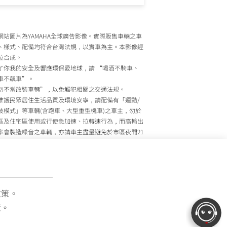
網站圖片為YAMAHA全球廣告影像。實際販售車輛之車
、樣式、配備均符合台灣法規，以實車為主。本影像經
位合成。
了你我的安全及響應環保愛地球，請 “喝酒不騎車、
車不飆車”。
勿不當改裝車輛”，以免觸犯相關之交通法規。
維護民眾居住生活品質及環境安寧，請配備有「運動/
技模式」等車輛(含跑車、大型重型機車)之車主，勿於
區及住宅區使用或行使急加速、拉轉速行為，而高輸出
率會製造噪音之車輛，亦請車主盡量避免於市區夜間21
至上午7時間行駛。
政院環境保護署、內政部警政署及公路監理機關將針對
主擾寧之行為及製造噪音之車輛加強取締，以維護民眾
活安寧。
灣山葉機車 關心您
政策。
策。