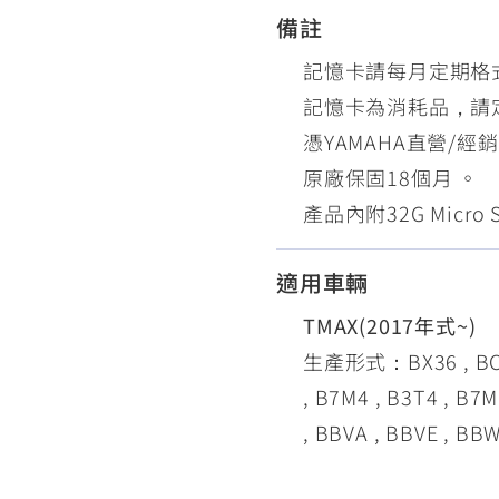
備註
記憶卡請每月定期格
記憶卡為消耗品，請
憑YAMAHA直營/
原廠保固18個月 。
產品內附32G Micr
適用車輛
TMAX(2017年式~)
生產形式：BX36 , BC36 
, B7M4 , B3T4 , B7
, BBVA , BBVE , BB