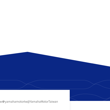
tw
＠yamahamotortw
@YamahaMotorTaiwan