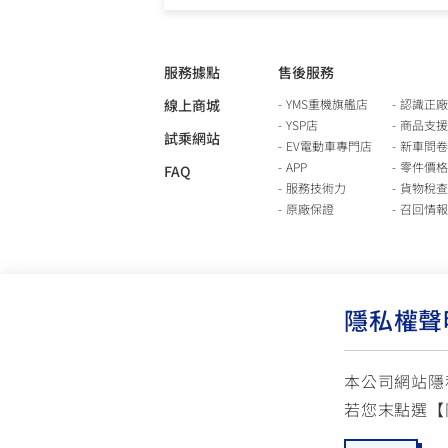
服務據點
售後服務
線上商城
YMS重機旗艦店
認識正廠
YSP店
商品支援
試乘網站
EV電動車專門店
新車問卷
APP
零件價格
FAQ
服務技術力
貨物稅查
原廠保證
召回情報
隱私權聲
本公司網站隱
若您末點選【
使用版權說明
隱私權政策
交通安全入口網