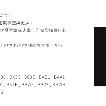
式化。
定期檢查與更換。
經銷之發票章或店章，自實際購買日起
o SD記憶卡(記憶體最高支援128G)
, BX3C , BC3C , BAB1 , BAA1
MD , B3TB , BBW5 , BBV3 , BBWH
WS