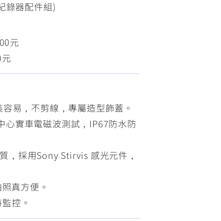
行車紀錄器配件組)
FZ-X
150
00元
0元
裝容易，不剪線，專屬造型飾蓋。
測中心實車電磁波測試，IP67防水防
，採用Sony Stirvis 感光元件，
拍照真方便。
隨時監控。