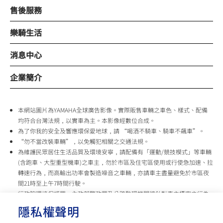
售後服務
樂騎生活
消息中心
企業簡介
本網站圖片為YAMAHA全球廣告影像。實際販售車輛之車色、樣式、配備
均符合台灣法規，以實車為主。本影像經數位合成。
為了你我的安全及響應環保愛地球，請 “喝酒不騎車、騎車不飆車”。
“勿不當改裝車輛”，以免觸犯相關之交通法規。
為維護民眾居住生活品質及環境安寧，請配備有「運動/競技模式」等車輛
(含跑車、大型重型機車)之車主，勿於市區及住宅區使用或行使急加速、拉
轉速行為，而高輸出功率會製造噪音之車輛，亦請車主盡量避免於市區夜
間21時至上午7時間行駛。
行政院環境保護署、內政部警政署及公路監理機關將針對車主擾寧之行為
及製造噪音之車輛加強取締，以維護民眾生活安寧。
隱私權聲明
台灣山葉機車 關心您