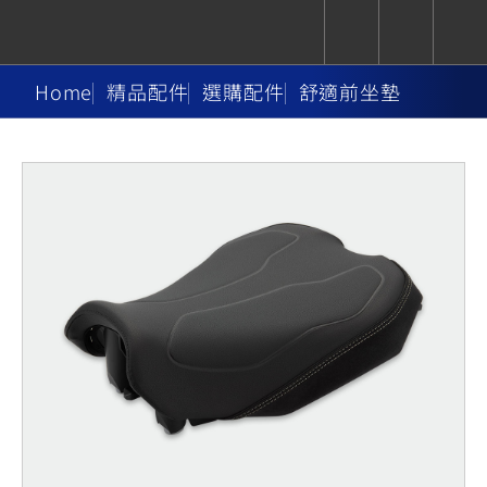
Home
精品配件
選購配件
舒適前坐墊
CUXiE
追蹤愛車
依風格
依風格
依排氣量
依排氣量
2.5 kw
Super
Hyper
Sport
Premium
Sport
Fashion
Adventure
Family
Sport
Naked
Heritage
YZF-R9
TMAX
CYGNUS
MT-
Limi
MT-
BW'S
XSR
AXIS
我的愛車
瀏覽紀錄
XR
09
09
700
Z /
550+
550+
125
125
Y-
Zii
150
550+
550+
AMT
125
YZF-R7
XMAX
Vinoora
PW50
550+
CYGNUS
XSR
251~549
550+
125
50
X
155
JOG
MT-
MT-
125
150
125