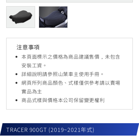
YZF-R3
NMAX
07
07
Y-
251~549
150
550+
FORCE
FZ-X
AMT
2.0
150
550+
YZF-R15
AUGUR
150
注意事項
150
150
MT-
MT-
本頁面標示之價格為商品建議售價，未包含
RS NEO
03
15
安裝工資。
詳細說明請參照山葉車主使用手冊。
125
251~549
150
網頁所列商品顏色、式樣僅供參考請以賣場
實品為主
商品式樣與價格本公司保留變更權利
TRACER 900GT (2019~2021年式)