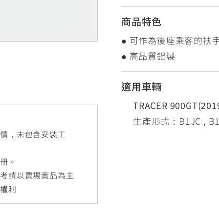
RCE 2.0
MT-03
MT-15
商品特色
150
251~549
150
● 可作為後座乘客的扶
● 高品質鋁製
RS NEO
125
適用車輛
TRACER 900GT(20
生產形式：B1JC , B1J
售價，未包含安裝工
手冊。
參考請以賣場實品為主
更權利