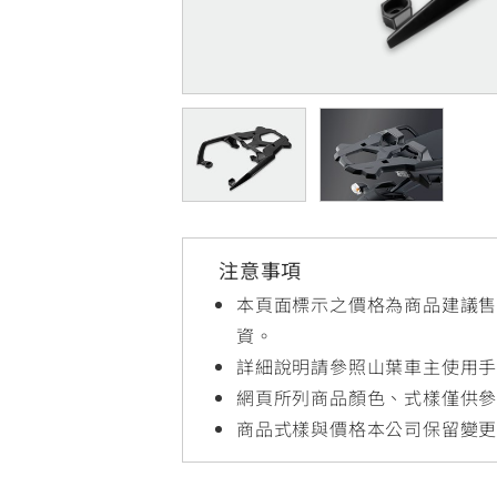
NMAX
YZF-R3
FO
150
251~549
AUGUR
YZF-R15
150
150
注意事項
本頁面標示之價格為商品建議
資。
詳細說明請參照山葉車主使用
網頁所列商品顏色、式樣僅供
商品式樣與價格本公司保留變