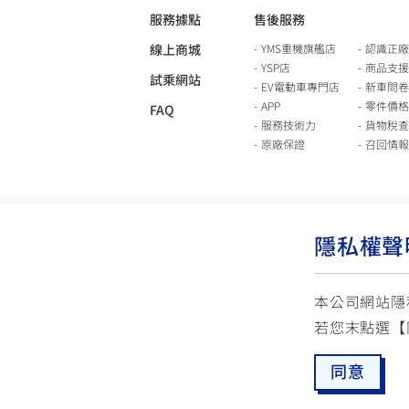
服務據點
售後服務
線上商城
YMS重機旗艦店
認識正廠
YSP店
商品支援
試乘網站
EV電動車專門店
新車問卷
APP
零件價格
FAQ
服務技術力
貨物稅查
原廠保證
召回情報
隱私權聲
本公司網站隱
若您末點選【
使用版權說明
隱私權政策
交通安全入口網
同意
☏ 免付費客服專線: 0800-631-680
✉ 聯繫客
每週一 ~ 五 08:00~12:10 / 13:00~16:40