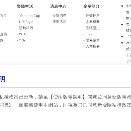
樂騎生活
消息中心
企業簡介
本
色
零件
Yamaha Cup
最新消息
經營理念
數
Life Style
優惠活動
企業概要
為
活動相簿
品牌歷史
騎
查詢
WTGP
ESG
“
詢
YRA
關係企業
為
人才招募
競
市
功
時
行
明
車
生
台
私權政策己更新，請至【
使用版權說明
】閱覽並同意新版權
同意】，而繼續使用本網站，則視為您已同意新版隱私權政
服
© YAMAHA M
(國定假日與公司假日除外)