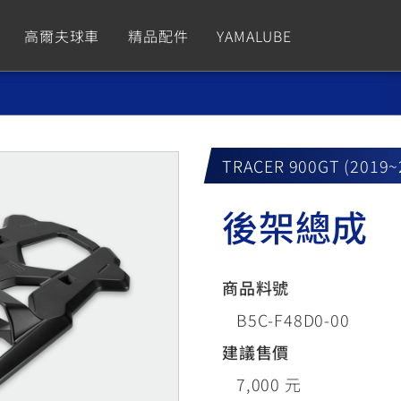
高爾夫球車
精品配件
YAMALUBE
依風格
依風格
依排氣量
依排氣量
CUXiE
2.5 kw
TRACER 900GT (2019
Sport
Hyper Naked
Fashion
Advent
後架總成
GNUS XR
MT-09 Y-AMT
Limi
MT-09
BW'
我的愛車
瀏覽紀錄
150
550+
125
550+
125
商品料號
GNUS X
MT-07 Y-AMT
Vinoora
MT-07
PW5
B5C-F48D0-00
125
550+
125
550+
50
建議售價
7,000 元