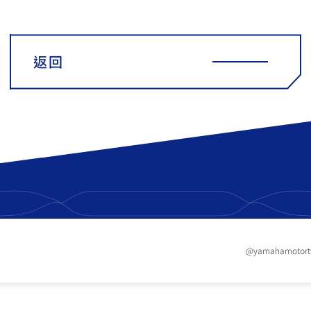
返回
@yamahamotor