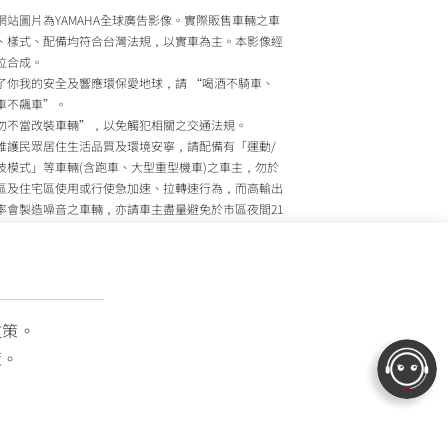
網站圖片為YAMAHA全球廣告影像。實際販售車輛之車
、樣式、配備均符合台灣法規，以實車為主。本影像經
位合成。
了你我的安全及響應環保愛地球，請 “喝酒不騎車、
車不飆車”。
勿不當改裝車輛”，以免觸犯相關之交通法規。
維護民眾居住生活品質及環境安寧，請配備有「運動/
技模式」等車輛(含跑車、大型重型機車)之車主，勿於
區及住宅區使用或行使急加速、拉轉速行為，而高輸出
率會製造噪音之車輛，亦請車主盡量避免於市區夜間21
至上午7時間行駛。
政院環境保護署、內政部警政署及公路監理機關將針對
主擾寧之行為及製造噪音之車輛加強取締，以維護民眾
活安寧。
灣山葉機車 關心您
政策。
策。
OTOR TAIWAN CO., LTD. All Rights Reserved.