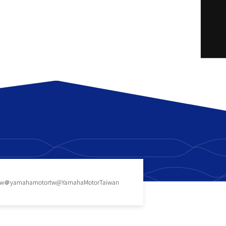
tw
＠yamahamotortw
@YamahaMotorTaiwan