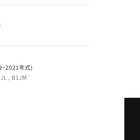
FZ-X
150
手
19~2021年式)
L , B1JM