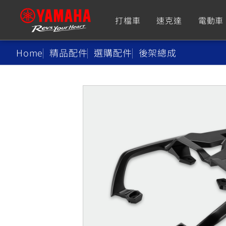
打檔車
速克達
電動車
Home
精品配件
選購配件
後架總成
追蹤愛車
Premium
Super Sport
TMAX
YZF-R9
CY
550+
550+
XMAX
YZF-R7
CY
251~549
550+