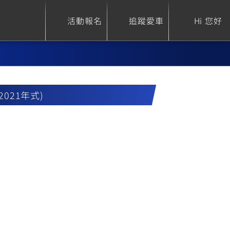
活動報名
追蹤愛車
Hi 您好
~2021年式)
ure
Sport Heritage
Family
S
XSR 700
AXIS Z / Zii
550+
125
0
XSR 155
JOG
150
125