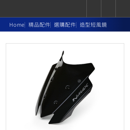
Home
精品配件
選購配件
造型短風鏡
CUXiE
追蹤愛車
依風格
依風格
依排氣量
依排氣量
2.5 kw
Super
Hyper
Sport
Premium
Sport
Fashion
Adventure
Family
Sport
Naked
Heritage
YZF-R9
TMAX
CYGNUS
MT-
Limi
MT-
BW'S
XSR
AXIS
我的愛車
瀏覽紀錄
XR
09
09
700
Z /
550+
550+
125
125
Y-
Zii
150
550+
550+
AMT
125
YZF-R7
XMAX
Vinoora
PW50
550+
CYGNUS
XSR
251~549
550+
125
50
X
155
JOG
MT-
MT-
125
150
125