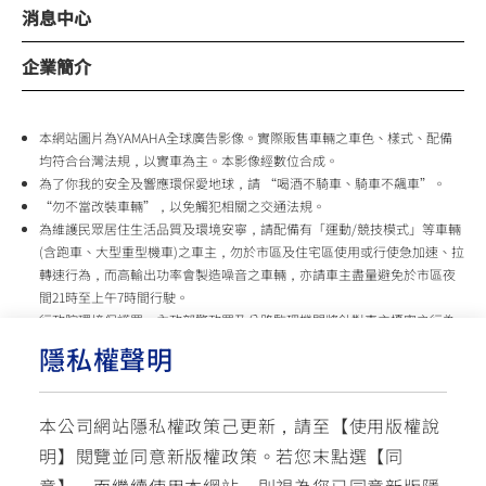
消息中心
企業簡介
本網站圖片為YAMAHA全球廣告影像。實際販售車輛之車色、樣式、配備
均符合台灣法規，以實車為主。本影像經數位合成。
為了你我的安全及響應環保愛地球，請 “喝酒不騎車、騎車不飆車”。
“勿不當改裝車輛”，以免觸犯相關之交通法規。
為維護民眾居住生活品質及環境安寧，請配備有「運動/競技模式」等車輛
(含跑車、大型重型機車)之車主，勿於市區及住宅區使用或行使急加速、拉
轉速行為，而高輸出功率會製造噪音之車輛，亦請車主盡量避免於市區夜
間21時至上午7時間行駛。
行政院環境保護署、內政部警政署及公路監理機關將針對車主擾寧之行為
及製造噪音之車輛加強取締，以維護民眾生活安寧。
隱私權聲明
台灣山葉機車 關心您
本公司網站隱私權政策己更新，請至【
使用版權說
使用版權說明
隱私權政策
交通安全入口網
明
】閱覽並同意新版權政策。
若您末點選【同
✉ 聯繫客服
☏ 免付費客服專線: 0800-631-680