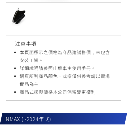
YZF-R3
NMAX
07
07
Y-
251~549
150
550+
FORCE
FZ-X
AMT
2.0
150
550+
YZF-R15
AUGUR
150
注意事項
150
150
MT-
MT-
本頁面標示之價格為商品建議售價，未包含
RS NEO
03
15
安裝工資。
詳細說明請參照山葉車主使用手冊。
125
251~549
150
網頁所列商品顏色、式樣僅供參考請以賣場
實品為主
商品式樣與價格本公司保留變更權利
NMAX (~2024年式)