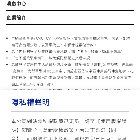
消息中心
企業簡介
本網站圖片為YAMAHA全球廣告影像。實際販售車輛之車色、樣式、配備
均符合台灣法規，以實車為主。本影像經數位合成。
為了你我的安全及響應環保愛地球，請 “喝酒不騎車、騎車不飆車”。
“勿不當改裝車輛”，以免觸犯相關之交通法規。
為維護民眾居住生活品質及環境安寧，請配備有「運動/競技模式」等車輛
(含跑車、大型重型機車)之車主，勿於市區及住宅區使用或行使急加速、拉
轉速行為，而高輸出功率會製造噪音之車輛，亦請車主盡量避免於市區夜
間21時至上午7時間行駛。
行政院環境保護署、內政部警政署及公路監理機關將針對車主擾寧之行為
及製造噪音之車輛加強取締，以維護民眾生活安寧。
隱私權聲明
台灣山葉機車 關心您
本公司網站隱私權政策己更新，請至【
使用版權說
使用版權說明
隱私權政策
交通安全入口網
明
】閱覽並同意新版權政策。
若您末點選【同
✉ 聯繫客服
☏ 免付費客服專線: 0800-631-680
意】，而繼續使用本網站，則視為您已同意新版隱