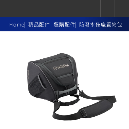
Home
精品配件
選購配件
防潑水鞍座置物包
CUXiE
追蹤愛車
依風格
依風格
依排氣量
依排氣量
2.5 kw
Super
Hyper
Sport
Premium
Sport
Fashion
Adventure
Family
Sport
Naked
Heritage
YZF-R9
TMAX
CYGNUS
MT-
Limi
MT-
BW'S
XSR
AXIS
我的愛車
瀏覽紀錄
XR
09
09
700
Z /
550+
550+
125
125
Y-
Zii
150
550+
550+
AMT
125
YZF-R7
XMAX
Vinoora
PW50
550+
CYGNUS
XSR
251~549
550+
125
50
X
155
JOG
MT-
MT-
125
150
125