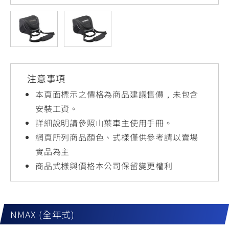
YZF-R3
NMAX
07
07
Y-
251~549
150
550+
FORCE
FZ-X
AMT
2.0
150
550+
YZF-R15
AUGUR
150
注意事項
150
150
MT-
MT-
本頁面標示之價格為商品建議售價，未包含
RS NEO
03
15
安裝工資。
詳細說明請參照山葉車主使用手冊。
125
251~549
150
網頁所列商品顏色、式樣僅供參考請以賣場
實品為主
商品式樣與價格本公司保留變更權利
NMAX (全年式)