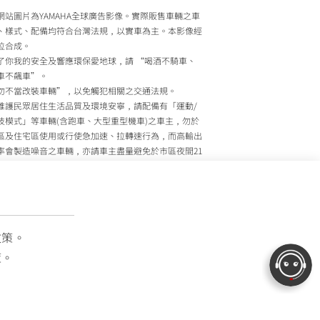
網站圖片為YAMAHA全球廣告影像。實際販售車輛之車
、樣式、配備均符合台灣法規，以實車為主。本影像經
位合成。
了你我的安全及響應環保愛地球，請 “喝酒不騎車、
車不飆車”。
勿不當改裝車輛”，以免觸犯相關之交通法規。
維護民眾居住生活品質及環境安寧，請配備有「運動/
技模式」等車輛(含跑車、大型重型機車)之車主，勿於
區及住宅區使用或行使急加速、拉轉速行為，而高輸出
率會製造噪音之車輛，亦請車主盡量避免於市區夜間21
至上午7時間行駛。
政院環境保護署、內政部警政署及公路監理機關將針對
主擾寧之行為及製造噪音之車輛加強取締，以維護民眾
活安寧。
灣山葉機車 關心您
政策。
策。
OTOR TAIWAN CO., LTD. All Rights Reserved.