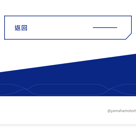
返回
@yamahamotor