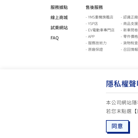
服務據點
售後服務
線上商城
YMS重機旗艦店
認識正廠
YSP店
商品支援
試乘網站
EV電動車專門店
新車問卷
APP
零件價格
FAQ
服務技術力
貨物稅查
原廠保證
召回情報
隱私權聲
本公司網站隱
若您末點選【
使用版權說明
隱私權政策
交通安全入口網
同意
☏ 免付費客服專線: 0800-631-680
✉ 聯繫客
每週一 ~ 五 08:00~12:10 / 13:00~16:40