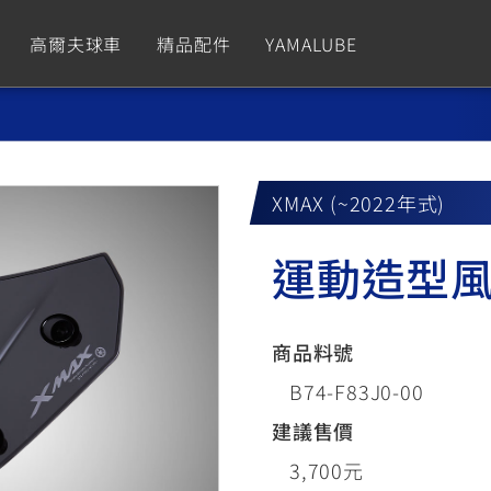
高爾夫球車
精品配件
YAMALUBE
依風格
依風格
依排氣量
依排氣量
CUXiE
2.5 kw
XMAX (~2022年式)
Sport
Hyper Naked
Fashion
Advent
運動造型
GNUS XR
MT-09 Y-AMT
Limi
MT-09
BW'
我的愛車
瀏覽紀錄
150
550+
125
550+
125
商品料號
GNUS X
MT-07 Y-AMT
Vinoora
MT-07
PW5
B74-F83J0-00
125
550+
125
550+
50
建議售價
3,700元