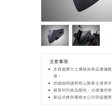
NMAX
YZF-R3
FO
150
251~549
AUGUR
YZF-R15
150
150
注意事項
本頁面標示之價格為商品建議
資。
詳細說明請參照山葉車主使用
網頁所列商品顏色、式樣僅供
商品式樣與價格本公司保留變