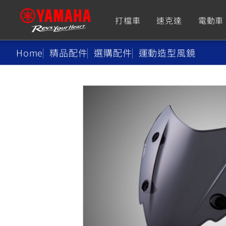
打檔車
速克達
電動車
Home
精品配件
選購配件
運動造型風鏡
追蹤愛車
Premium
Super Sport
TMAX
YZF-R9
CY
550+
550+
XMAX
YZF-R7
CY
251~549
550+