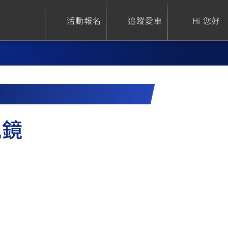
活動報名
追蹤愛車
Hi 您好
ure
Sport Heritage
Family
風鏡
S
XSR 700
AXIS Z / Zii
550+
125
0
XSR 155
JOG
150
125