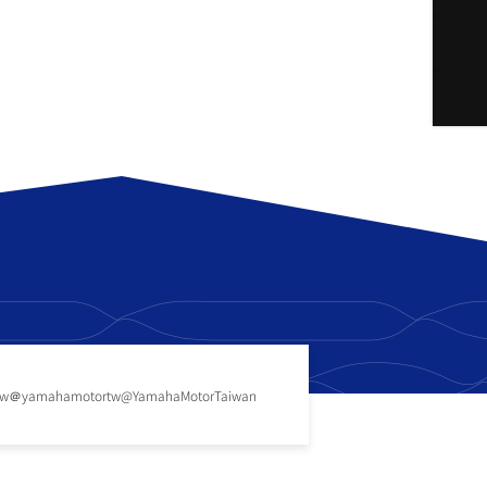
tw
＠yamahamotortw
@YamahaMotorTaiwan