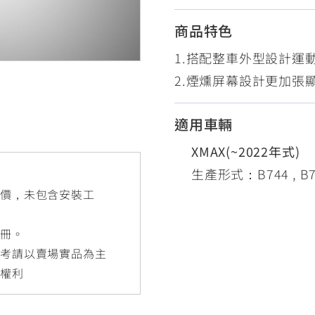
RCE 2.0
MT-03
MT-15
商品特色
150
251~549
150
1.搭配整車外型設計運
2.煙燻屏幕設計更加張
RS NEO
125
適用車輛
XMAX(~2022年式)
生產形式：B744 , B74A 
售價，未包含安裝工
手冊。
參考請以賣場實品為主
更權利