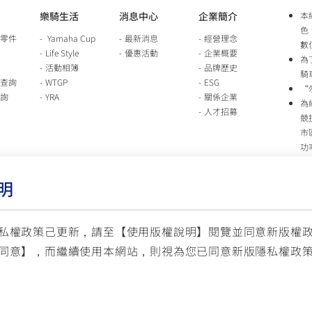
樂騎生活
消息中心
企業簡介
本
色
零件
Yamaha Cup
最新消息
經營理念
數
Life Style
優惠活動
企業概要
為
活動相簿
品牌歷史
騎
查詢
WTGP
ESG
“
詢
YRA
關係企業
為
人才招募
競
市
功
時
行
明
車
生
台
私權政策己更新，請至【
使用版權說明
】閱覽並同意新版權
同意】，而繼續使用本網站，則視為您已同意新版隱私權政
服
© YAMAHA M
(國定假日與公司假日除外)