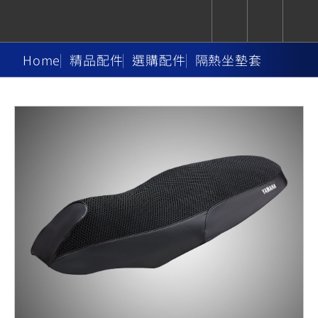
Home
精品配件
選購配件
隔熱坐墊套
CUXiE
追蹤愛車
依風格
依風格
依排氣量
依排氣量
2.5 kw
Super
Hyper
Sport
Premium
Sport
Fashion
Adventure
Family
Sport
Naked
Heritage
YZF-R9
TMAX
CYGNUS
MT-
Limi
MT-
BW'S
XSR
AXIS
我的愛車
瀏覽紀錄
XR
09
09
700
Z /
550+
550+
125
125
Y-
Zii
150
550+
550+
AMT
125
YZF-R7
XMAX
Vinoora
PW50
550+
CYGNUS
XSR
251~549
550+
125
50
X
155
JOG
MT-
MT-
125
150
125