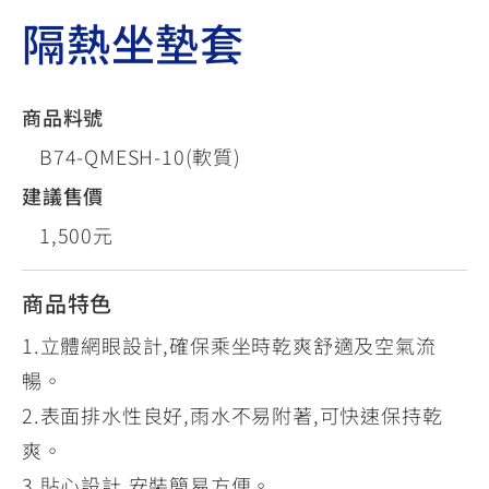
隔熱坐墊套
商品料號
B74-QMESH-10(軟質)
建議售價
1,500元
商品特色
1.立體網眼設計,確保乘坐時乾爽舒適及空氣流
暢。
2.表面排水性良好,雨水不易附著,可快速保持乾
爽。
3.貼心設計,安裝簡易方便。