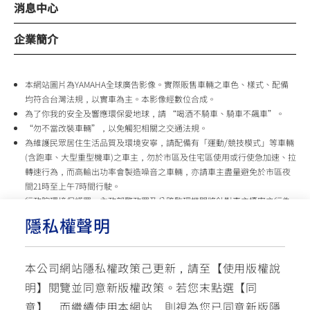
消息中心
企業簡介
本網站圖片為YAMAHA全球廣告影像。實際販售車輛之車色、樣式、配備
均符合台灣法規，以實車為主。本影像經數位合成。
為了你我的安全及響應環保愛地球，請 “喝酒不騎車、騎車不飆車”。
“勿不當改裝車輛”，以免觸犯相關之交通法規。
為維護民眾居住生活品質及環境安寧，請配備有「運動/競技模式」等車輛
(含跑車、大型重型機車)之車主，勿於市區及住宅區使用或行使急加速、拉
轉速行為，而高輸出功率會製造噪音之車輛，亦請車主盡量避免於市區夜
間21時至上午7時間行駛。
行政院環境保護署、內政部警政署及公路監理機關將針對車主擾寧之行為
及製造噪音之車輛加強取締，以維護民眾生活安寧。
隱私權聲明
台灣山葉機車 關心您
本公司網站隱私權政策己更新，請至【
使用版權說
使用版權說明
隱私權政策
交通安全入口網
明
】閱覽並同意新版權政策。
若您末點選【同
✉ 聯繫客服
☏ 免付費客服專線: 0800-631-680
意】，而繼續使用本網站，則視為您已同意新版隱