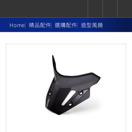
Home
精品配件
選購配件
造型風鏡
CUXiE
追蹤愛車
依風格
依風格
依排氣量
依排氣量
2.5 kw
Super
Hyper
Sport
Premium
Sport
Fashion
Adventure
Family
Sport
Naked
Heritage
YZF-R9
TMAX
CYGNUS
MT-
Limi
MT-
BW'S
XSR
AXIS
我的愛車
瀏覽紀錄
XR
09
09
700
Z /
550+
550+
125
125
Y-
Zii
150
550+
550+
AMT
125
YZF-R7
XMAX
Vinoora
PW50
550+
CYGNUS
XSR
251~549
550+
125
50
X
155
JOG
MT-
MT-
125
150
125