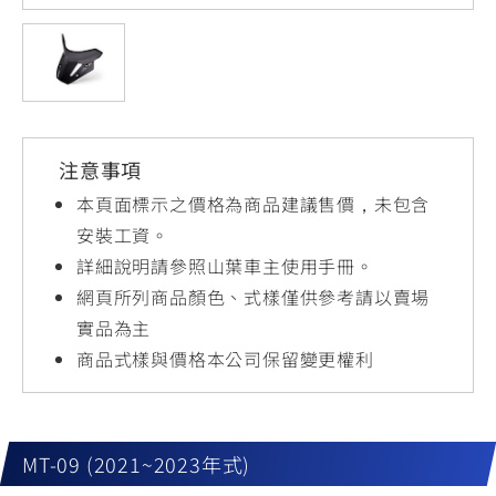
YZF-R3
NMAX
07
07
Y-
251~549
150
550+
FORCE
FZ-X
AMT
2.0
150
550+
YZF-R15
AUGUR
150
注意事項
150
150
MT-
MT-
本頁面標示之價格為商品建議售價，未包含
RS NEO
03
15
安裝工資。
詳細說明請參照山葉車主使用手冊。
125
251~549
150
網頁所列商品顏色、式樣僅供參考請以賣場
實品為主
商品式樣與價格本公司保留變更權利
MT-09 (2021~2023年式)