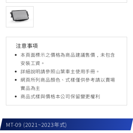
YZF-R3
NMAX
07
07
Y-
251~549
150
550+
FORCE
FZ-X
AMT
2.0
150
550+
YZF-R15
AUGUR
150
注意事項
150
150
MT-
MT-
本頁面標示之價格為商品建議售價，未包含
RS NEO
03
15
安裝工資。
詳細說明請參照山葉車主使用手冊。
125
251~549
150
網頁所列商品顏色、式樣僅供參考請以賣場
實品為主
商品式樣與價格本公司保留變更權利
MT-09 (2021~2023年式)