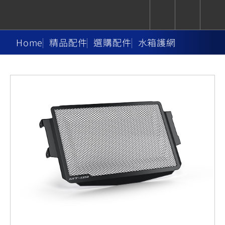
Home
精品配件
選購配件
水箱護網
CUXiE
追蹤愛車
依風格
依風格
依排氣量
依排氣量
2.5 kw
Super
Hyper
Sport
Premium
Sport
Fashion
Adventure
Family
Sport
Naked
Heritage
YZF-R9
TMAX
CYGNUS
MT-
Limi
MT-
BW'S
XSR
AXIS
我的愛車
瀏覽紀錄
XR
09
09
700
Z /
550+
550+
125
125
Y-
Zii
150
550+
550+
AMT
125
YZF-R7
XMAX
Vinoora
PW50
550+
CYGNUS
XSR
251~549
550+
125
50
X
155
JOG
MT-
MT-
125
150
125