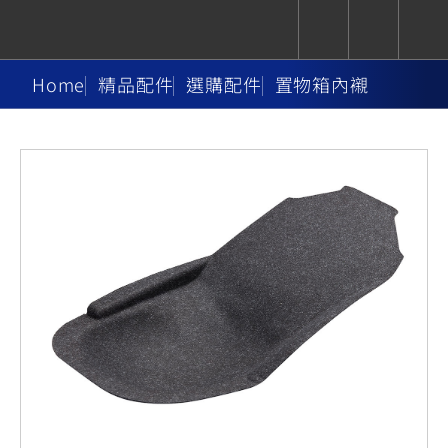
Home
精品配件
選購配件
置物箱內襯
CUXiE
追蹤愛車
依風格
依風格
依排氣量
依排氣量
2.5 kw
Super
Hyper
Sport
Premium
Sport
Fashion
Adventure
Family
Sport
Naked
Heritage
YZF-R9
TMAX
CYGNUS
MT-
Limi
MT-
BW'S
XSR
AXIS
我的愛車
瀏覽紀錄
XR
09
09
700
Z /
550+
550+
125
125
Y-
Zii
150
550+
550+
AMT
125
YZF-R7
XMAX
Vinoora
PW50
550+
CYGNUS
XSR
251~549
550+
125
50
X
155
JOG
MT-
MT-
125
150
125