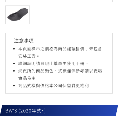
YZF-R3
NMAX
07
07
Y-
251~549
150
550+
FORCE
FZ-X
AMT
2.0
150
550+
YZF-R15
AUGUR
150
注意事項
150
150
MT-
MT-
本頁面標示之價格為商品建議售價，未包含
RS NEO
03
15
安裝工資。
詳細說明請參照山葉車主使用手冊。
125
251~549
150
網頁所列商品顏色、式樣僅供參考請以賣場
實品為主
商品式樣與價格本公司保留變更權利
BW'S (2020年式~)