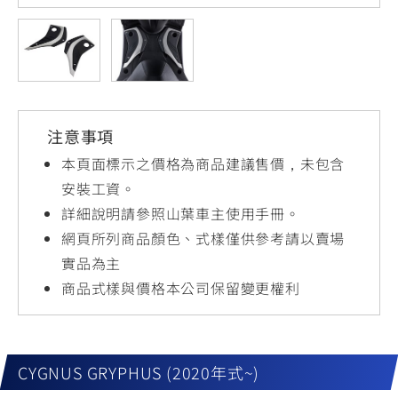
YZF-R3
NMAX
07
07
Y-
251~549
150
550+
FORCE
FZ-X
AMT
2.0
150
550+
YZF-R15
AUGUR
150
注意事項
150
150
MT-
MT-
本頁面標示之價格為商品建議售價，未包含
RS NEO
03
15
安裝工資。
詳細說明請參照山葉車主使用手冊。
125
251~549
150
網頁所列商品顏色、式樣僅供參考請以賣場
實品為主
商品式樣與價格本公司保留變更權利
CYGNUS GRYPHUS (2020年式~)