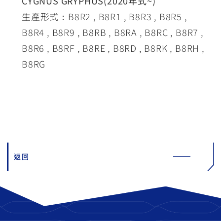
CYGNUS GRYPHUS(2020年式~)
生產形式：B8R2 , B8R1 , B8R3 , B8R5 ,
B8R4 , B8R9 , B8RB , B8RA , B8RC , B8R7 ,
B8R6 , B8RF , B8RE , B8RD , B8RK , B8RH ,
B8RG
返回