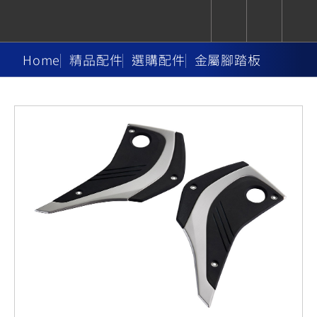
Home
精品配件
選購配件
金屬腳踏板
CUXiE
追蹤愛車
依風格
依風格
依排氣量
依排氣量
2.5 kw
Super
Hyper
Sport
Premium
Sport
Fashion
Adventure
Family
Sport
Naked
Heritage
YZF-R9
TMAX
CYGNUS
MT-
Limi
MT-
BW'S
XSR
AXIS
我的愛車
瀏覽紀錄
XR
09
09
700
Z /
550+
550+
125
125
Y-
Zii
150
550+
550+
AMT
125
YZF-R7
XMAX
Vinoora
PW50
550+
CYGNUS
XSR
251~549
550+
125
50
X
155
JOG
MT-
MT-
125
150
125