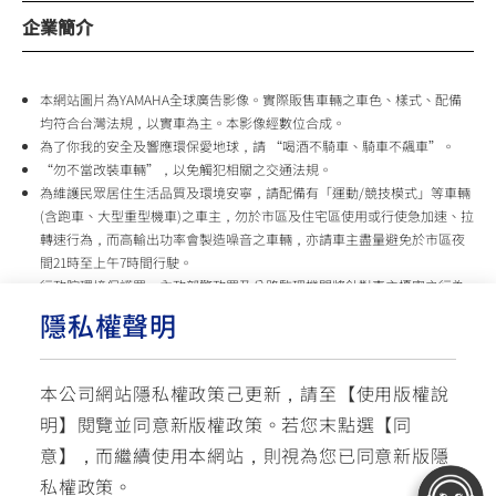
企業簡介
本網站圖片為YAMAHA全球廣告影像。實際販售車輛之車色、樣式、配備
均符合台灣法規，以實車為主。本影像經數位合成。
為了你我的安全及響應環保愛地球，請 “喝酒不騎車、騎車不飆車”。
“勿不當改裝車輛”，以免觸犯相關之交通法規。
為維護民眾居住生活品質及環境安寧，請配備有「運動/競技模式」等車輛
(含跑車、大型重型機車)之車主，勿於市區及住宅區使用或行使急加速、拉
轉速行為，而高輸出功率會製造噪音之車輛，亦請車主盡量避免於市區夜
間21時至上午7時間行駛。
行政院環境保護署、內政部警政署及公路監理機關將針對車主擾寧之行為
及製造噪音之車輛加強取締，以維護民眾生活安寧。
隱私權聲明
台灣山葉機車 關心您
本公司網站隱私權政策己更新，請至【
使用版權說
使用版權說明
隱私權政策
交通安全入口網
明
】閱覽並同意新版權政策。
若您末點選【同
✉ 聯繫客服
☏ 免付費客服專線: 0800-631-680
意】，而繼續使用本網站，則視為您已同意新版隱
每週一 ~ 五 08:00~12:10 / 13:00~16:40(國定假日與公司假日除外)
© YAMAHA MOTOR TAIWAN CO., LTD. All Rights Reserved.
私權政策。