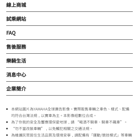
線上商城
試乘網站
FAQ
售後服務
樂騎生活
消息中心
企業簡介
本網站圖片為YAMAHA全球廣告影像。實際販售車輛之車色、樣式、配備
均符合台灣法規，以實車為主。本影像經數位合成。
為了你我的安全及響應環保愛地球，請 “喝酒不騎車、騎車不飆車”。
“勿不當改裝車輛”，以免觸犯相關之交通法規。
為維護民眾居住生活品質及環境安寧，請配備有「運動/競技模式」等車輛