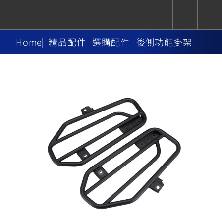
Home
精品配件
選購配件
後側功能掛架
CUXiE
追蹤愛車
依風格
依風格
依排氣量
依排氣量
2.5 kw
Super
Hyper
Sport
Premium
Sport
Fashion
Adventure
Family
Sport
Naked
Heritage
YZF-R9
TMAX
CYGNUS
MT-
Limi
MT-
BW'S
XSR
AXIS
我的愛車
瀏覽紀錄
XR
09
09
700
Z /
550+
550+
125
125
Y-
Zii
150
550+
550+
AMT
125
YZF-R7
XMAX
Vinoora
PW50
550+
CYGNUS
XSR
251~549
550+
125
50
X
155
JOG
MT-
MT-
125
150
125