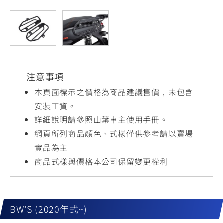
YZF-R3
NMAX
07
07
Y-
251~549
150
550+
FORCE
FZ-X
AMT
2.0
150
550+
YZF-R15
AUGUR
150
注意事項
150
150
MT-
MT-
本頁面標示之價格為商品建議售價，未包含
RS NEO
03
15
安裝工資。
詳細說明請參照山葉車主使用手冊。
125
251~549
150
網頁所列商品顏色、式樣僅供參考請以賣場
實品為主
商品式樣與價格本公司保留變更權利
BW'S (2020年式~)