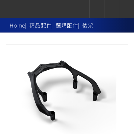
Home
精品配件
選購配件
後架
CUXiE
追蹤愛車
依風格
依風格
依排氣量
依排氣量
2.5 kw
Super
Hyper
Sport
Premium
Sport
Fashion
Adventure
Family
Sport
Naked
Heritage
YZF-R9
TMAX
CYGNUS
MT-
Limi
MT-
BW'S
XSR
AXIS
我的愛車
瀏覽紀錄
XR
09
09
700
Z /
550+
550+
125
125
Y-
Zii
150
550+
550+
AMT
125
YZF-R7
XMAX
Vinoora
PW50
550+
CYGNUS
XSR
251~549
550+
125
50
X
155
JOG
MT-
MT-
125
150
125