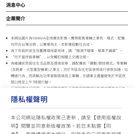
消息中心
企業簡介
本網站圖片為YAMAHA全球廣告影像。實際販售車輛之車色、樣式、配備
均符合台灣法規，以實車為主。本影像經數位合成。
為了你我的安全及響應環保愛地球，請 “喝酒不騎車、騎車不飆車”。
“勿不當改裝車輛”，以免觸犯相關之交通法規。
為維護民眾居住生活品質及環境安寧，請配備有「運動/競技模式」等車輛
(含跑車、大型重型機車)之車主，勿於市區及住宅區使用或行使急加速、拉
轉速行為，而高輸出功率會製造噪音之車輛，亦請車主盡量避免於市區夜
間21時至上午7時間行駛。
行政院環境保護署、內政部警政署及公路監理機關將針對車主擾寧之行為
及製造噪音之車輛加強取締，以維護民眾生活安寧。
隱私權聲明
台灣山葉機車 關心您
本公司網站隱私權政策己更新，請至【
使用版權說
使用版權說明
隱私權政策
交通安全入口網
明
】閱覽並同意新版權政策。
若您末點選【同
✉ 聯繫客服
☏ 免付費客服專線: 0800-631-680