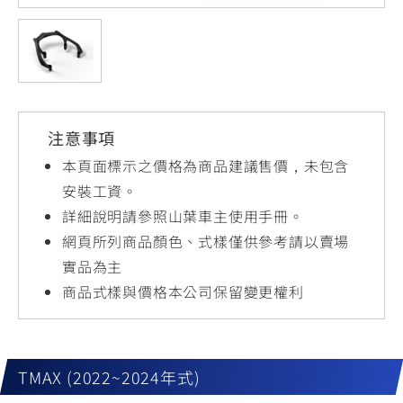
YZF-R3
NMAX
07
07
Y-
251~549
150
550+
FORCE
FZ-X
AMT
2.0
150
550+
YZF-R15
AUGUR
150
注意事項
150
150
MT-
MT-
本頁面標示之價格為商品建議售價，未包含
RS NEO
03
15
安裝工資。
詳細說明請參照山葉車主使用手冊。
125
251~549
150
網頁所列商品顏色、式樣僅供參考請以賣場
實品為主
商品式樣與價格本公司保留變更權利
TMAX (2022~2024年式)