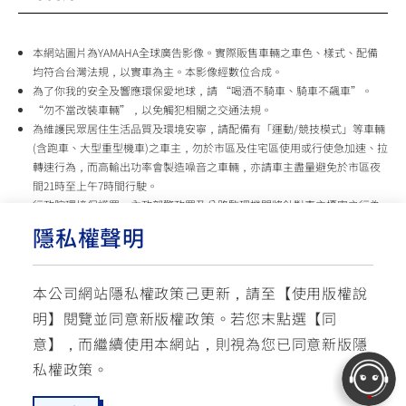
本網站圖片為YAMAHA全球廣告影像。實際販售車輛之車色、樣式、配備
均符合台灣法規，以實車為主。本影像經數位合成。
為了你我的安全及響應環保愛地球，請 “喝酒不騎車、騎車不飆車”。
“勿不當改裝車輛”，以免觸犯相關之交通法規。
為維護民眾居住生活品質及環境安寧，請配備有「運動/競技模式」等車輛
(含跑車、大型重型機車)之車主，勿於市區及住宅區使用或行使急加速、拉
轉速行為，而高輸出功率會製造噪音之車輛，亦請車主盡量避免於市區夜
間21時至上午7時間行駛。
行政院環境保護署、內政部警政署及公路監理機關將針對車主擾寧之行為
及製造噪音之車輛加強取締，以維護民眾生活安寧。
隱私權聲明
台灣山葉機車 關心您
本公司網站隱私權政策己更新，請至【
使用版權說
使用版權說明
隱私權政策
交通安全入口網
明
】閱覽並同意新版權政策。
若您末點選【同
✉ 聯繫客服
☏ 免付費客服專線: 0800-631-680
意】，而繼續使用本網站，則視為您已同意新版隱
每週一 ~ 五 08:00~12:10 / 13:00~16:40(國定假日與公司假日除外)
© YAMAHA MOTOR TAIWAN CO., LTD. All Rights Reserved.
私權政策。