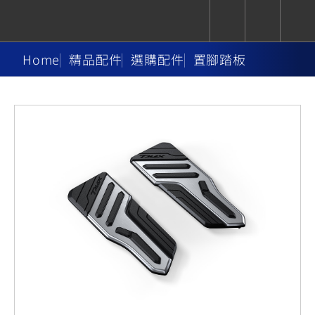
Home
精品配件
選購配件
置腳踏板
CUXiE
追蹤愛車
依風格
依風格
依排氣量
依排氣量
2.5 kw
Super
Hyper
Sport
Premium
Sport
Fashion
Adventure
Family
Sport
Naked
Heritage
YZF-R9
TMAX
CYGNUS
MT-
Limi
MT-
BW'S
XSR
AXIS
我的愛車
瀏覽紀錄
XR
09
09
700
Z /
550+
550+
125
125
Y-
Zii
150
550+
550+
AMT
125
YZF-R7
XMAX
Vinoora
PW50
550+
CYGNUS
XSR
251~549
550+
125
50
X
155
JOG
MT-
MT-
125
150
125