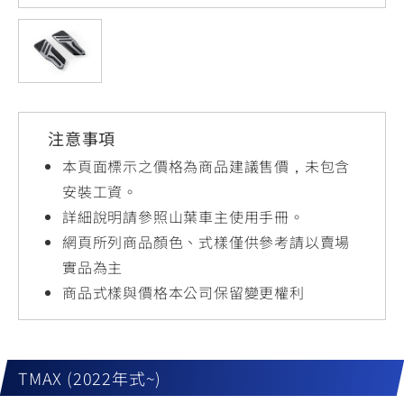
YZF-R3
NMAX
07
07
Y-
251~549
150
550+
FORCE
FZ-X
AMT
2.0
150
550+
YZF-R15
AUGUR
150
注意事項
150
150
MT-
MT-
本頁面標示之價格為商品建議售價，未包含
RS NEO
03
15
安裝工資。
詳細說明請參照山葉車主使用手冊。
125
251~549
150
網頁所列商品顏色、式樣僅供參考請以賣場
實品為主
商品式樣與價格本公司保留變更權利
TMAX (2022年式~)